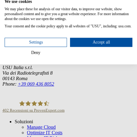
We use cookies
We may place these for analysis of our visitor data, to improve our website, show
personalised content and to give you a great website experience. For more information
about the cookies we use open the settings.
Germany (Headquarter)
Your consent and the cookie policy apply to all websites of "USU", including: usu.com.
USU GmbH
Spitalhof
Settings
Accept all
71696 Möglingen
Tel.:
+49 7141 4867-0
Deny
Italia
USU Italia s.r.l.
Via dei Radiotelegrafisti 8
00143 Roma
Phone:
+39 069 436 8052
402
Recensioni su ProvenExpert.com
Soluzioni
USU GmbH
Manage Cloud
Optimize IT Costs