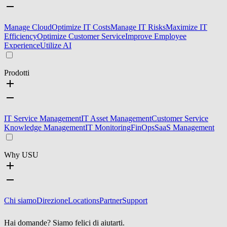
Manage Cloud
Optimize IT Costs
Manage IT Risks
Maximize IT
Efficiency
Optimize Customer Service
Improve Employee
Experience
Utilize AI
Prodotti
IT Service Management
IT Asset Management
Customer Service
Knowledge Management
IT Monitoring
FinOps
SaaS Management
Why USU
Chi siamo
Direzione
Locations
Partner
Support
Hai domande? Siamo felici di aiutarti.