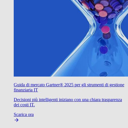
Guida di mercato Gartner® 2025 per gli strumenti di gestione
finanziaria IT
Decisioni più intelligenti iniziano con una chiara trasparenza
dei costi IT.
Scarica ora