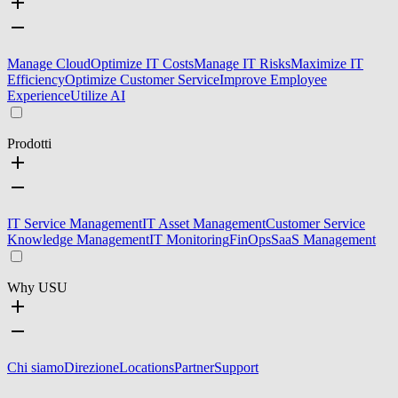
Manage Cloud
Optimize IT Costs
Manage IT Risks
Maximize IT
Efficiency
Optimize Customer Service
Improve Employee
Experience
Utilize AI
Prodotti
IT Service Management
IT Asset Management
Customer Service
Knowledge Management
IT Monitoring
FinOps
SaaS Management
Why USU
Chi siamo
Direzione
Locations
Partner
Support