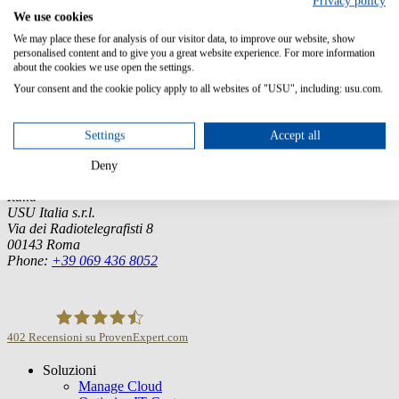
Privacy policy
English, French, German
We use cookies
We may place these for analysis of our visitor data, to improve our website, show
personalised content and to give you a great website experience. For more information
about the cookies we use open the settings.
Germany (Headquarter)
Your consent and the cookie policy apply to all websites of "USU", including: usu.com.
USU GmbH
Spitalhof
Settings
Accept all
71696 Möglingen
Deny
Tel.:
+49 7141 4867-0
Italia
USU Italia s.r.l.
Via dei Radiotelegrafisti 8
00143 Roma
Phone:
+39 069 436 8052
402
Recensioni su ProvenExpert.com
Soluzioni
USU GmbH
Manage Cloud