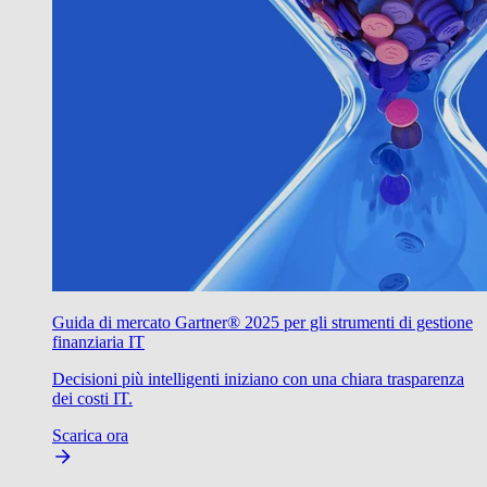
Guida di mercato Gartner® 2025 per gli strumenti di gestione
finanziaria IT
Decisioni più intelligenti iniziano con una chiara trasparenza
dei costi IT.
Scarica ora