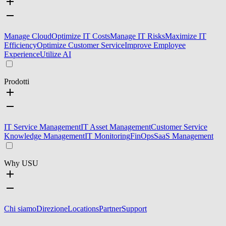
Manage Cloud
Optimize IT Costs
Manage IT Risks
Maximize IT
Efficiency
Optimize Customer Service
Improve Employee
Experience
Utilize AI
Prodotti
IT Service Management
IT Asset Management
Customer Service
Knowledge Management
IT Monitoring
FinOps
SaaS Management
Why USU
Chi siamo
Direzione
Locations
Partner
Support