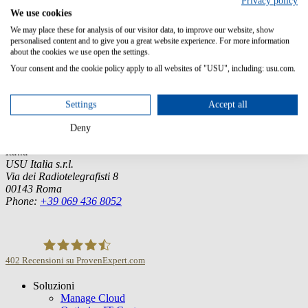
Privacy policy
English, French, German
We use cookies
We may place these for analysis of our visitor data, to improve our website, show
personalised content and to give you a great website experience. For more information
about the cookies we use open the settings.
Germany (Headquarter)
Your consent and the cookie policy apply to all websites of "USU", including: usu.com.
USU GmbH
Spitalhof
Settings
Accept all
71696 Möglingen
Deny
Tel.:
+49 7141 4867-0
Italia
USU Italia s.r.l.
Via dei Radiotelegrafisti 8
00143 Roma
Phone:
+39 069 436 8052
402
Recensioni su ProvenExpert.com
Soluzioni
USU GmbH
Manage Cloud