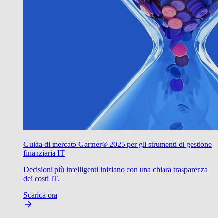
Guida di mercato Gartner® 2025 per gli strumenti di gestione
finanziaria IT
Decisioni più intelligenti iniziano con una chiara trasparenza
dei costi IT.
Scarica ora