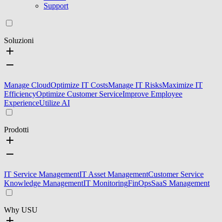
Support
Soluzioni
Manage Cloud
Optimize IT Costs
Manage IT Risks
Maximize IT
Efficiency
Optimize Customer Service
Improve Employee
Experience
Utilize AI
Prodotti
IT Service Management
IT Asset Management
Customer Service
Knowledge Management
IT Monitoring
FinOps
SaaS Management
Why USU