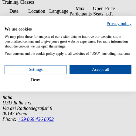
Training Classes
Max.
Open
Price
Date
Location
Language
Participants
Seats
p.P.
21.–22.
Virtual
600
Privacy policy
September
Classroom
English
12
11
Booking
EUR
We use cookies
2026
(Germany)
We may place these for analysis of our visitor data, to improve our website, show
personalised content and to give you a great website experience. For more information
about the cookies we use open the settings.
Your consent and the cookie policy apply to all websites of "USU", including: usu.com.
Germany (Headquarter)
Settings
Accept all
USU GmbH
Spitalhof
Deny
71696 Möglingen
Tel.:
+49 7141 4867-0
Italia
USU Italia s.r.l.
Via dei Radiotelegrafisti 8
00143 Roma
Phone:
+39 069 436 8052