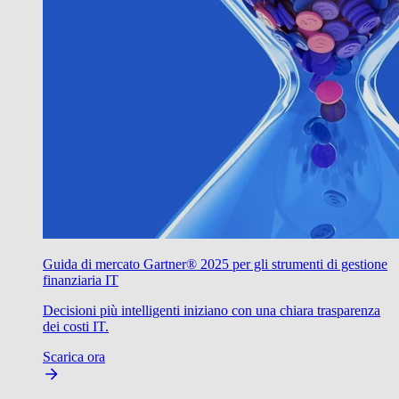
Guida di mercato Gartner® 2025 per gli strumenti di gestione
finanziaria IT
Decisioni più intelligenti iniziano con una chiara trasparenza
dei costi IT.
Scarica ora