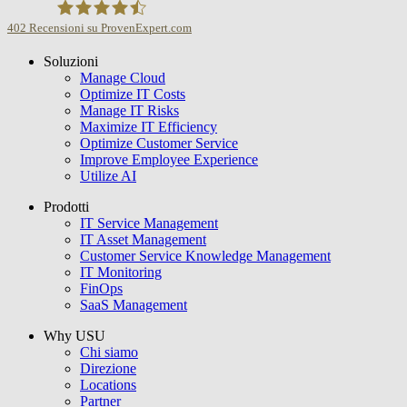
402
Recensioni su ProvenExpert.com
Soluzioni
USU GmbH
Manage Cloud
Optimize IT Costs
Manage IT Risks
Maximize IT Efficiency
Optimize Customer Service
Improve Employee Experience
Utilize AI
Prodotti
IT Service Management
IT Asset Management
Customer Service Knowledge Management
IT Monitoring
FinOps
SaaS Management
Why USU
Chi siamo
Direzione
Locations
Partner