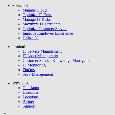
Soluzioni
USU GmbH
Manage Cloud
Optimize IT Costs
Manage IT Risks
Maximize IT Efficiency
Optimize Customer Service
Improve Employee Experience
Utilize AI
Prodotti
IT Service Management
IT Asset Management
Customer Service Knowledge Management
IT Monitoring
FinOps
SaaS Management
Why USU
Chi siamo
Direzione
Locations
Partner
Support