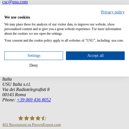
csc@usu.com
Overview
Language
Privacy policy
German, English, French
We use cookies
We may place these for analysis of our visitor data, to improve our website, show
personalised content and to give you a great website experience. For more information
about the cookies we use open the settings.
Your consent and the cookie policy apply to all websites of "USU", including: usu.com.
Germany (Headquarter)
USU GmbH
Settings
Accept all
Spitalhof
71696 Möglingen
Deny
Tel.:
+49 7141 4867-0
Italia
USU Italia s.r.l.
Via dei Radiotelegrafisti 8
00143 Roma
Phone:
+39 069 436 8052
402
Recensioni su ProvenExpert.com