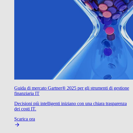
Guida di mercato Gartner® 2025 per gli strumenti di gestione
finanziaria IT
Decisioni più intelligenti iniziano con una chiara trasparenza
dei costi IT.
Scarica ora