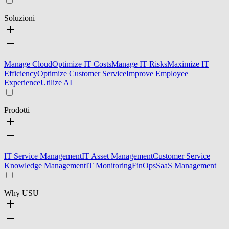
Soluzioni
Manage Cloud
Optimize IT Costs
Manage IT Risks
Maximize IT
Efficiency
Optimize Customer Service
Improve Employee
Experience
Utilize AI
Prodotti
IT Service Management
IT Asset Management
Customer Service
Knowledge Management
IT Monitoring
FinOps
SaaS Management
Why USU