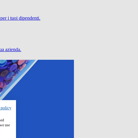
per i tuoi dipendenti.
tua azienda.
 policy
sed
 we use