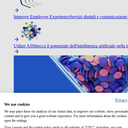
Improve Employee Experience
Servizi digitali e comunicazione 
Utilize AI
Sblocca il potenziale dell'intelligenza artificiale nella 
Privacy
We use cookies
We may place these for analysis of our visitor data, to improve our website, show personali
content and to give you a great website experience. For more information about the cookies
open the settings.
Your consent and the cookie policy apply to all websites of "USU", including: usu.com.