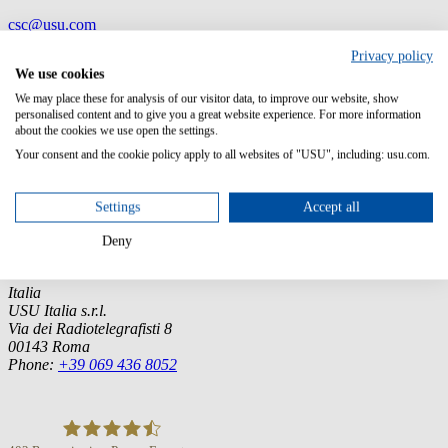
csc@usu.com
Overview
Privacy policy
Language
We use cookies
English, German, French
We may place these for analysis of our visitor data, to improve our website, show
personalised content and to give you a great website experience. For more information
about the cookies we use open the settings.
Your consent and the cookie policy apply to all websites of "USU", including: usu.com.
Germany (Headquarter)
USU GmbH
Settings
Accept all
Spitalhof
71696 Möglingen
Deny
Tel.:
+49 7141 4867-0
Italia
USU Italia s.r.l.
Via dei Radiotelegrafisti 8
00143 Roma
Phone:
+39 069 436 8052