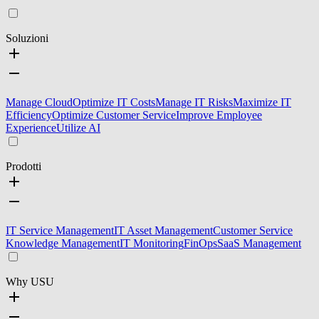
Soluzioni
Manage Cloud
Optimize IT Costs
Manage IT Risks
Maximize IT
Efficiency
Optimize Customer Service
Improve Employee
Experience
Utilize AI
Prodotti
IT Service Management
IT Asset Management
Customer Service
Knowledge Management
IT Monitoring
FinOps
SaaS Management
Why USU