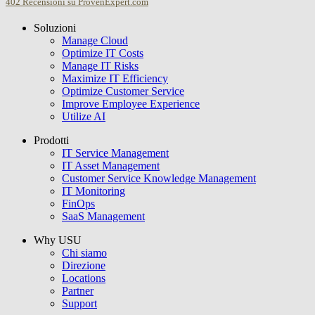
402
Recensioni su ProvenExpert.com
Soluzioni
USU GmbH
Manage Cloud
Optimize IT Costs
Manage IT Risks
Maximize IT Efficiency
Optimize Customer Service
Improve Employee Experience
Utilize AI
Prodotti
IT Service Management
IT Asset Management
Customer Service Knowledge Management
IT Monitoring
FinOps
SaaS Management
Why USU
Chi siamo
Direzione
Locations
Partner
Support