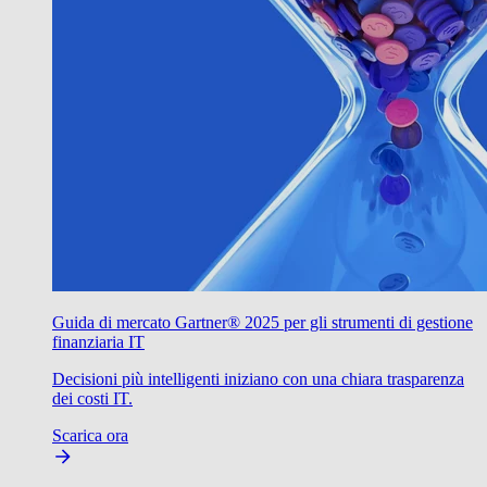
Guida di mercato Gartner® 2025 per gli strumenti di gestione
finanziaria IT
Decisioni più intelligenti iniziano con una chiara trasparenza
dei costi IT.
Scarica ora