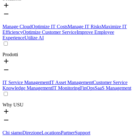
Manage Cloud
Optimize IT Costs
Manage IT Risks
Maximize IT
Efficiency
Optimize Customer Service
Improve Employee
Experience
Utilize AI
Prodotti
IT Service Management
IT Asset Management
Customer Service
Knowledge Management
IT Monitoring
FinOps
SaaS Management
Why USU
Chi siamo
Direzione
Locations
Partner
Support