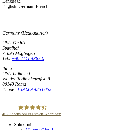
Language
English, German, French
Germany (Headquarter)
USU GmbH
Spitalhof
71696 Möglingen
Tel.:
+49 7141 4867-0
Italia
USU Italia s.r.l.
Via dei Radiotelegrafisti 8
00143 Roma
Phone:
+39 069 436 8052
402
Recensioni su ProvenExpert.com
Soluzioni
USU GmbH
Manage Cloud