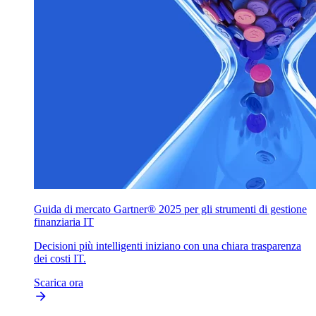
Guida di mercato Gartner® 2025 per gli strumenti di gestione
finanziaria IT
Decisioni più intelligenti iniziano con una chiara trasparenza
dei costi IT.
Scarica ora