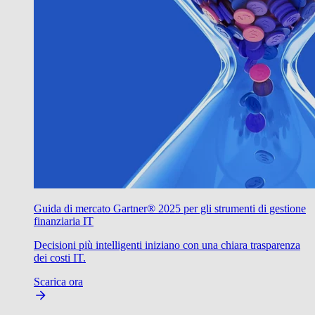
Guida di mercato Gartner® 2025 per gli strumenti di gestione
finanziaria IT
Decisioni più intelligenti iniziano con una chiara trasparenza
dei costi IT.
Scarica ora