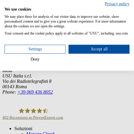
Language
Privacy policy
English, German, French
We use cookies
We may place these for analysis of our visitor data, to improve our website, show
personalised content and to give you a great website experience. For more information
about the cookies we use open the settings.
Your consent and the cookie policy apply to all websites of "USU", including: usu.com.
Germany (Headquarter)
USU GmbH
Settings
Accept all
Spitalhof
71696 Möglingen
Deny
Tel.:
+49 7141 4867-0
Italia
USU Italia s.r.l.
Via dei Radiotelegrafisti 8
00143 Roma
Phone:
+39 069 436 8052
402
Recensioni su ProvenExpert.com
Soluzioni
USU GmbH
Manage Cloud