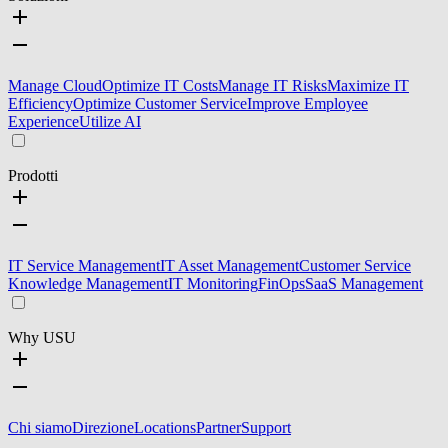
Manage Cloud
Optimize IT Costs
Manage IT Risks
Maximize IT
Efficiency
Optimize Customer Service
Improve Employee
Experience
Utilize AI
Prodotti
IT Service Management
IT Asset Management
Customer Service
Knowledge Management
IT Monitoring
FinOps
SaaS Management
Why USU
Chi siamo
Direzione
Locations
Partner
Support