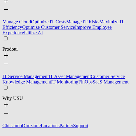
Manage Cloud
Optimize IT Costs
Manage IT Risks
Maximize IT
Efficiency
Optimize Customer Service
Improve Employee
Experience
Utilize AI
Prodotti
IT Service Management
IT Asset Management
Customer Service
Knowledge Management
IT Monitoring
FinOps
SaaS Management
Why USU
Chi siamo
Direzione
Locations
Partner
Support