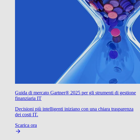
Guida di mercato Gartner® 2025 per gli strumenti di gestione
finanziaria IT
Decisioni più intelligenti iniziano con una chiara trasparenza
dei costi IT.
Scarica ora