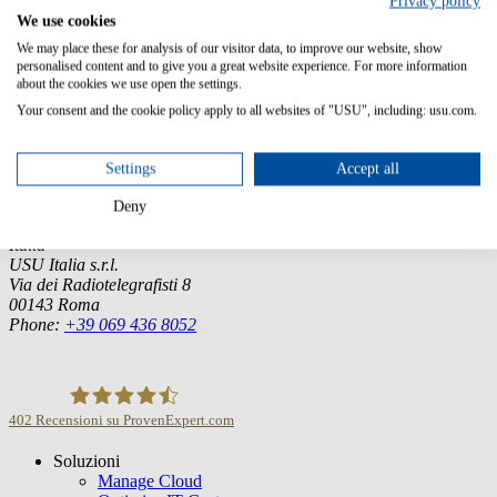
Privacy policy
English, German, French
We use cookies
We may place these for analysis of our visitor data, to improve our website, show
personalised content and to give you a great website experience. For more information
about the cookies we use open the settings.
Germany (Headquarter)
Your consent and the cookie policy apply to all websites of "USU", including: usu.com.
USU GmbH
Spitalhof
Settings
Accept all
71696 Möglingen
Deny
Tel.:
+49 7141 4867-0
Italia
USU Italia s.r.l.
Via dei Radiotelegrafisti 8
00143 Roma
Phone:
+39 069 436 8052
402
Recensioni su ProvenExpert.com
Soluzioni
USU GmbH
Manage Cloud