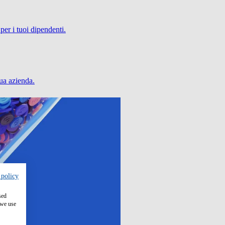
per i tuoi dipendenti.
tua azienda.
 policy
sed
 we use