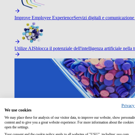
Improve Employee Experience
Servizi digitali e comunicazione 
Utilize AI
Sblocca il potenziale dell'intelligenza artificiale nella 
Privacy
We use cookies
We may place these for analysis of our visitor data, to improve our website, show personali
content and to give you a great website experience. For more information about the cookies
open the settings.
Your consent and the cookie policy apply to all websites of "USU", including: usu.com.