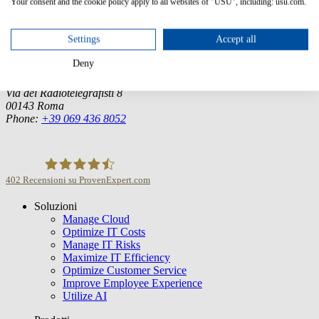
Your consent and the cookie policy apply to all websites of "USU", including: usu.com.
USU GmbH
Spitalhof
71696 Möglingen
Settings
Accept all
Tel.:
+49 7141 4867-0
Deny
Italia
USU Italia s.r.l.
Via dei Radiotelegrafisti 8
00143 Roma
Phone:
+39 069 436 8052
402
Recensioni su ProvenExpert.com
Soluzioni
USU GmbH
Manage Cloud
Optimize IT Costs
Manage IT Risks
Maximize IT Efficiency
Optimize Customer Service
Improve Employee Experience
Utilize AI