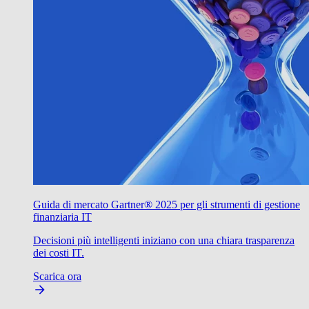
Guida di mercato Gartner® 2025 per gli strumenti di gestione
finanziaria IT
Decisioni più intelligenti iniziano con una chiara trasparenza
dei costi IT.
Scarica ora