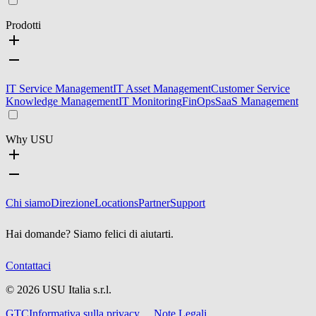
Prodotti
IT Service Management
IT Asset Management
Customer Service
Knowledge Management
IT Monitoring
FinOps
SaaS Management
Why USU
Chi siamo
Direzione
Locations
Partner
Support
Hai domande? Siamo felici di aiutarti.
Contattaci
©
2026
USU Italia s.r.l.
GTC
Informativa sulla privacy
Note Legali