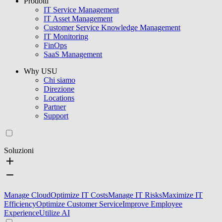
Prodotti
IT Service Management
IT Asset Management
Customer Service Knowledge Management
IT Monitoring
FinOps
SaaS Management
Why USU
Chi siamo
Direzione
Locations
Partner
Support
Soluzioni
Manage Cloud
Optimize IT Costs
Manage IT Risks
Maximize IT
Efficiency
Optimize Customer Service
Improve Employee
Experience
Utilize AI