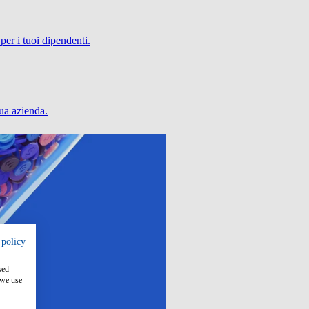
per i tuoi dipendenti.
tua azienda.
 policy
sed
 we use