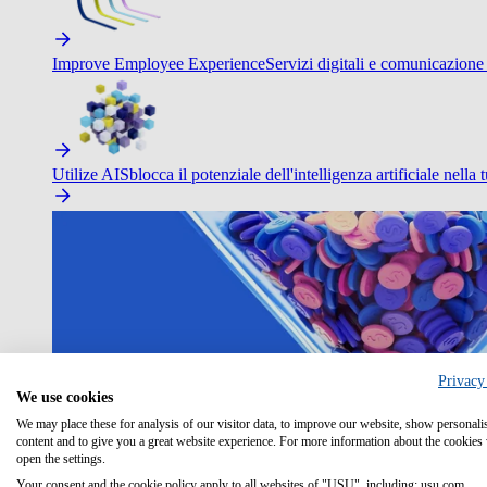
Improve Employee Experience
Servizi digitali e comunicazione 
Utilize AI
Sblocca il potenziale dell'intelligenza artificiale nella 
Privacy
We use cookies
We may place these for analysis of our visitor data, to improve our website, show personali
content and to give you a great website experience. For more information about the cookies
open the settings.
Your consent and the cookie policy apply to all websites of "USU", including: usu.com.