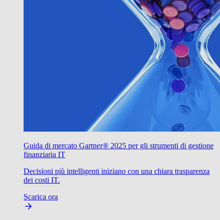
Guida di mercato Gartner® 2025 per gli strumenti di gestione
finanziaria IT
Decisioni più intelligenti iniziano con una chiara trasparenza
dei costi IT.
Scarica ora