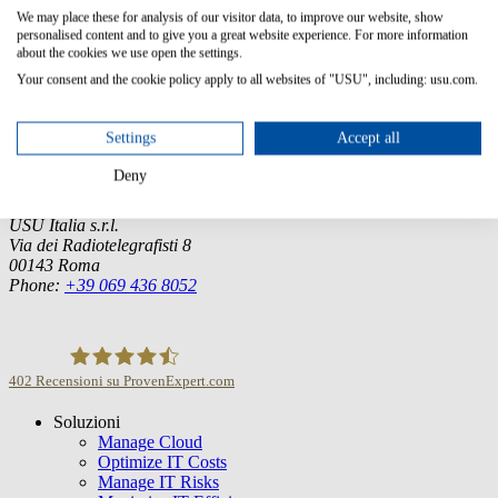
We may place these for analysis of our visitor data, to improve our website, show
personalised content and to give you a great website experience. For more information
about the cookies we use open the settings.
Germany (Headquarter)
Your consent and the cookie policy apply to all websites of "USU", including: usu.com.
USU GmbH
Spitalhof
Settings
Accept all
71696 Möglingen
Tel.:
+49 7141 4867-0
Deny
Italia
USU Italia s.r.l.
Via dei Radiotelegrafisti 8
00143 Roma
Phone:
+39 069 436 8052
402
Recensioni su ProvenExpert.com
Soluzioni
USU GmbH
Manage Cloud
Optimize IT Costs
Manage IT Risks