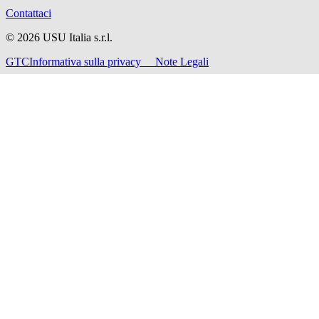
Contattaci
©
2026
USU Italia s.r.l.
GTC
Informativa sulla privacy
Note Legali