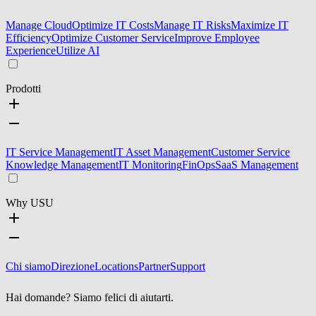
Manage Cloud
Optimize IT Costs
Manage IT Risks
Maximize IT
Efficiency
Optimize Customer Service
Improve Employee
Experience
Utilize AI
Prodotti
IT Service Management
IT Asset Management
Customer Service
Knowledge Management
IT Monitoring
FinOps
SaaS Management
Why USU
Chi siamo
Direzione
Locations
Partner
Support
Hai domande? Siamo felici di aiutarti.