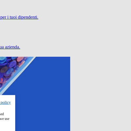
per i tuoi dipendenti.
tua azienda.
 policy
sed
 we use