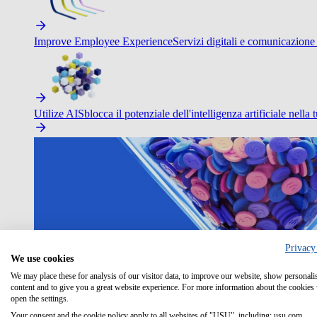
Improve Employee Experience
Servizi digitali e comunicazione 
Utilize AI
Sblocca il potenziale dell'intelligenza artificiale nella 
Privacy
We use cookies
We may place these for analysis of our visitor data, to improve our website, show personali
content and to give you a great website experience. For more information about the cookies
open the settings.
Your consent and the cookie policy apply to all websites of "USU", including: usu.com.