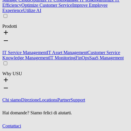
Efficiency
Optimize Customer Service
Improve Employee
Experience
Utilize AI
Prodotti
IT Service Management
IT Asset Management
Customer Service
Knowledge Management
IT Monitoring
FinOps
SaaS Management
Why USU
Chi siamo
Direzione
Locations
Partner
Support
Hai domande? Siamo felici di aiutarti.
Contattaci