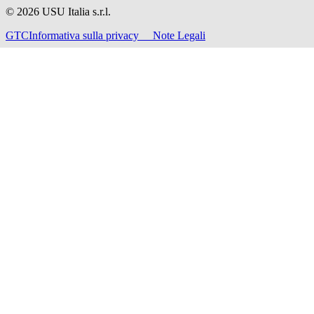
©
2026
USU Italia s.r.l.
GTC
Informativa sulla privacy
Note Legali