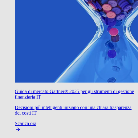
Guida di mercato Gartner® 2025 per gli strumenti di gestione
finanziaria IT
Decisioni più intelligenti iniziano con una chiara trasparenza
dei costi IT.
Scarica ora