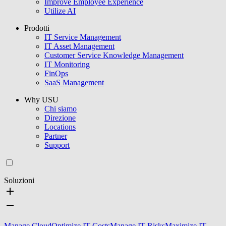
Improve Employee Experience
Utilize AI
Prodotti
IT Service Management
IT Asset Management
Customer Service Knowledge Management
IT Monitoring
FinOps
SaaS Management
Why USU
Chi siamo
Direzione
Locations
Partner
Support
Soluzioni
Manage Cloud
Optimize IT Costs
Manage IT Risks
Maximize IT