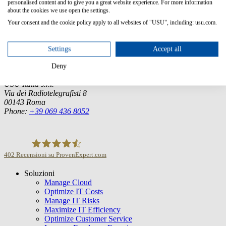
personalised content and to give you a great website experience. For more information
about the cookies we use open the settings.
Germany (Headquarter)
Your consent and the cookie policy apply to all websites of "USU", including: usu.com.
USU GmbH
Spitalhof
71696 Möglingen
Settings
Accept all
Tel.:
+49 7141 4867-0
Deny
Italia
USU Italia s.r.l.
Via dei Radiotelegrafisti 8
00143 Roma
Phone:
+39 069 436 8052
402
Recensioni su ProvenExpert.com
Soluzioni
USU GmbH
Manage Cloud
Optimize IT Costs
Manage IT Risks
Maximize IT Efficiency
Optimize Customer Service