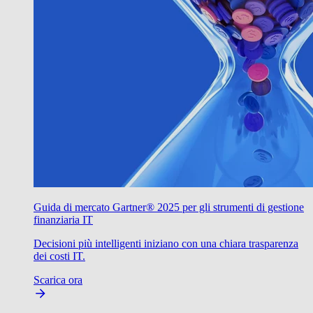
Guida di mercato Gartner® 2025 per gli strumenti di gestione
finanziaria IT
Decisioni più intelligenti iniziano con una chiara trasparenza
dei costi IT.
Scarica ora