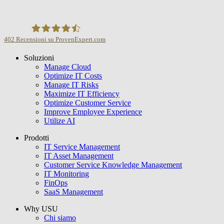
402
Recensioni su ProvenExpert.com
Soluzioni
USU GmbH
Manage Cloud
Optimize IT Costs
Manage IT Risks
Maximize IT Efficiency
Optimize Customer Service
Improve Employee Experience
Utilize AI
Prodotti
IT Service Management
IT Asset Management
Customer Service Knowledge Management
IT Monitoring
FinOps
SaaS Management
Why USU
Chi siamo