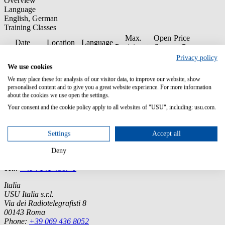
Overview
Language
English, German
Training Classes
Max.
Open
Price
Date
Location
Language
Participants
Seats
p.P.
Privacy policy
03.
Virtual
900
We use cookies
November
Classroom
German
8
8
Booking
EUR
2026
(Germany)
We may place these for analysis of our visitor data, to improve our website, show
personalised content and to give you a great website experience. For more information
about the cookies we use open the settings.
Your consent and the cookie policy apply to all websites of "USU", including: usu.com.
Germany (Headquarter)
Settings
Accept all
USU GmbH
Spitalhof
Deny
71696 Möglingen
Tel.:
+49 7141 4867-0
Italia
USU Italia s.r.l.
Via dei Radiotelegrafisti 8
00143 Roma
Phone:
+39 069 436 8052