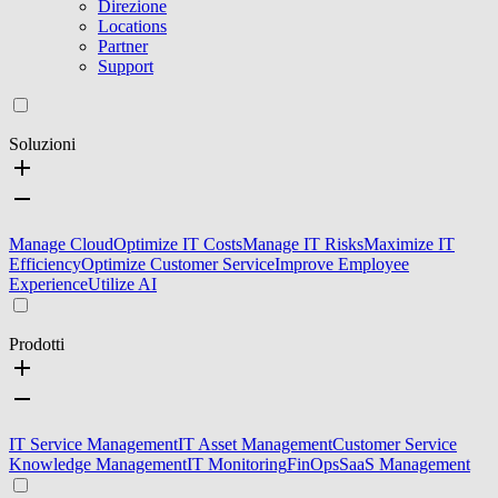
Direzione
Locations
Partner
Support
Soluzioni
Manage Cloud
Optimize IT Costs
Manage IT Risks
Maximize IT
Efficiency
Optimize Customer Service
Improve Employee
Experience
Utilize AI
Prodotti
IT Service Management
IT Asset Management
Customer Service
Knowledge Management
IT Monitoring
FinOps
SaaS Management