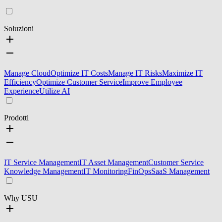
Soluzioni
Manage Cloud
Optimize IT Costs
Manage IT Risks
Maximize IT
Efficiency
Optimize Customer Service
Improve Employee
Experience
Utilize AI
Prodotti
IT Service Management
IT Asset Management
Customer Service
Knowledge Management
IT Monitoring
FinOps
SaaS Management
Why USU