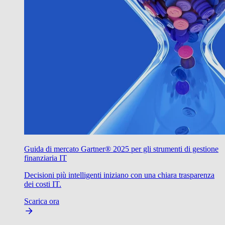
Guida di mercato Gartner® 2025 per gli strumenti di gestione
finanziaria IT
Decisioni più intelligenti iniziano con una chiara trasparenza
dei costi IT.
Scarica ora