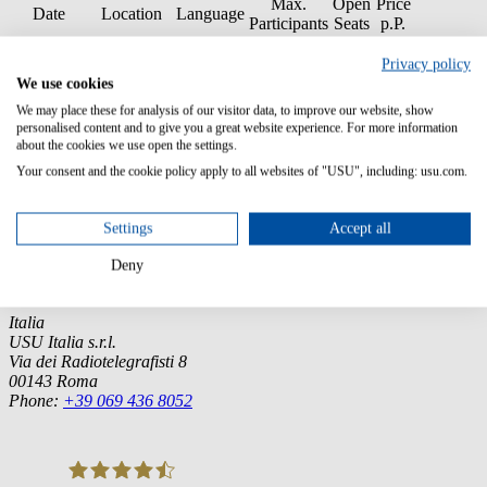
Max.
Open
Price
Date
Location
Language
Participants
Seats
p.P.
11.
Virtual
900
Privacy policy
November
Classroom
German
8
8
Booking
EUR
We use cookies
2026
(Germany)
We may place these for analysis of our visitor data, to improve our website, show
personalised content and to give you a great website experience. For more information
about the cookies we use open the settings.
Your consent and the cookie policy apply to all websites of "USU", including: usu.com.
Germany (Headquarter)
USU GmbH
Settings
Accept all
Spitalhof
71696 Möglingen
Deny
Tel.:
+49 7141 4867-0
Italia
USU Italia s.r.l.
Via dei Radiotelegrafisti 8
00143 Roma
Phone:
+39 069 436 8052