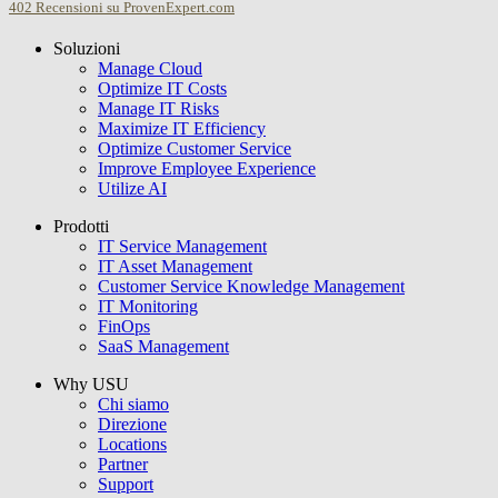
402
Recensioni su ProvenExpert.com
Soluzioni
USU GmbH
Manage Cloud
Optimize IT Costs
Manage IT Risks
Maximize IT Efficiency
Optimize Customer Service
Improve Employee Experience
Utilize AI
Prodotti
IT Service Management
IT Asset Management
Customer Service Knowledge Management
IT Monitoring
FinOps
SaaS Management
Why USU
Chi siamo
Direzione
Locations
Partner
Support