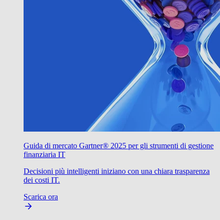
Guida di mercato Gartner® 2025 per gli strumenti di gestione
finanziaria IT
Decisioni più intelligenti iniziano con una chiara trasparenza
dei costi IT.
Scarica ora