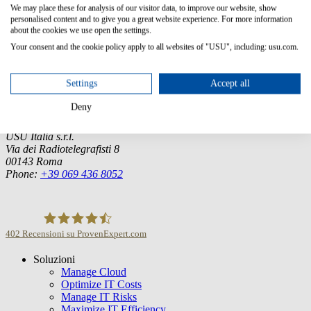
We may place these for analysis of our visitor data, to improve our website, show
personalised content and to give you a great website experience. For more information
about the cookies we use open the settings.
Germany (Headquarter)
Your consent and the cookie policy apply to all websites of "USU", including: usu.com.
USU GmbH
Spitalhof
Settings
Accept all
71696 Möglingen
Tel.:
+49 7141 4867-0
Deny
Italia
USU Italia s.r.l.
Via dei Radiotelegrafisti 8
00143 Roma
Phone:
+39 069 436 8052
402
Recensioni su ProvenExpert.com
Soluzioni
USU GmbH
Manage Cloud
Optimize IT Costs
Manage IT Risks
Maximize IT Efficiency