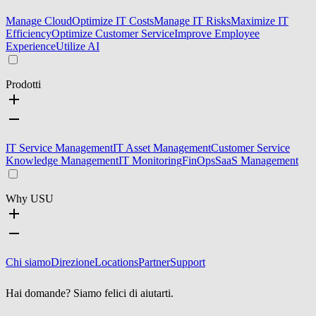
Manage Cloud
Optimize IT Costs
Manage IT Risks
Maximize IT
Efficiency
Optimize Customer Service
Improve Employee
Experience
Utilize AI
Prodotti
IT Service Management
IT Asset Management
Customer Service
Knowledge Management
IT Monitoring
FinOps
SaaS Management
Why USU
Chi siamo
Direzione
Locations
Partner
Support
Hai domande? Siamo felici di aiutarti.