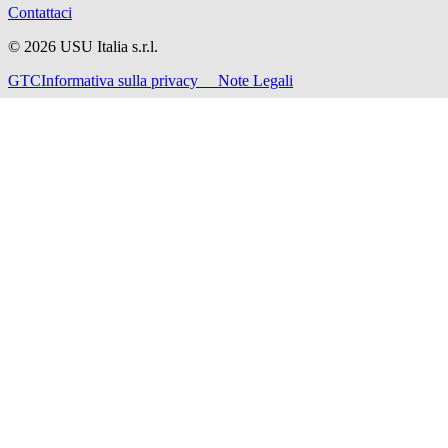
Contattaci
©
2026
USU Italia s.r.l.
GTC
Informativa sulla privacy
Note Legali