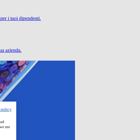
per i tuoi dipendenti.
tua azienda.
 policy
sed
 we use