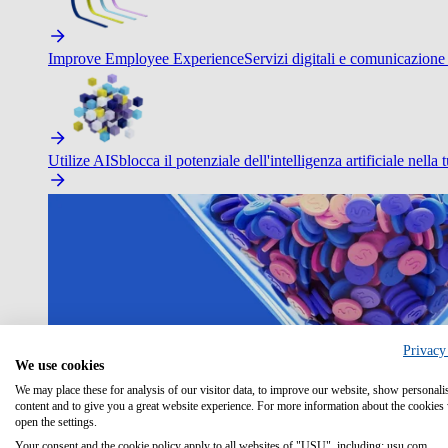
Improve Employee Experience
Servizi digitali e comunicazione 
Utilize AI
Sblocca il potenziale dell'intelligenza artificiale nella 
Privacy
We use cookies
We may place these for analysis of our visitor data, to improve our website, show personali
content and to give you a great website experience. For more information about the cookies
open the settings.
Your consent and the cookie policy apply to all websites of "USU", including: usu.com.