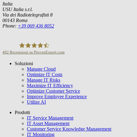
Italia
USU Italia s.r.l.
Via dei Radiotelegrafisti 8
00143 Roma
Phone:
+39 069 436 8052
402
Recensioni su ProvenExpert.com
Soluzioni
USU GmbH
Manage Cloud
Optimize IT Costs
Manage IT Risks
Maximize IT Efficiency
Optimize Customer Service
Improve Employee Experience
Utilize AI
Prodotti
IT Service Management
IT Asset Management
Customer Service Knowledge Management
IT Monitoring