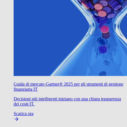
Guida di mercato Gartner® 2025 per gli strumenti di gestione
finanziaria IT
Decisioni più intelligenti iniziano con una chiara trasparenza
dei costi IT.
Scarica ora