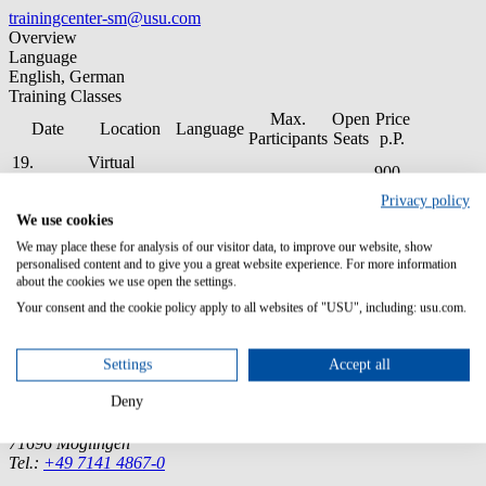
trainingcenter-sm@usu.com
Overview
Language
English, German
Training Classes
Max.
Open
Price
Date
Location
Language
Participants
Seats
p.P.
19.
Virtual
900
August
Classroom
German
8
8
Booking
EUR
2026
(Germany)
Privacy policy
We use cookies
03.
Virtual
900
Dezember
Classroom
German
8
8
Booking
We may place these for analysis of our visitor data, to improve our website, show
EUR
2026
(Germany)
personalised content and to give you a great website experience. For more information
about the cookies we use open the settings.
Your consent and the cookie policy apply to all websites of "USU", including: usu.com.
Settings
Accept all
Germany (Headquarter)
Deny
USU GmbH
Spitalhof
71696 Möglingen
Tel.:
+49 7141 4867-0