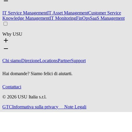
IT Service Management
IT Asset Management
Customer Service
Knowledge Management
IT Monitoring
FinOps
SaaS Management
Why USU
Chi siamo
Direzione
Locations
Partner
Support
Hai domande? Siamo felici di aiutarti.
Contattaci
©
2026
USU Italia s.r.l.
GTC
Informativa sulla privacy
Note Legali