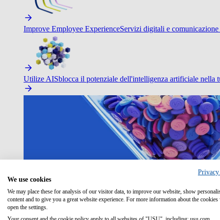
Improve Employee Experience
Servizi digitali e comunicazione 
Utilize AI
Sblocca il potenziale dell'intelligenza artificiale nella 
Privacy
We use cookies
We may place these for analysis of our visitor data, to improve our website, show personali
content and to give you a great website experience. For more information about the cookies
open the settings.
Your consent and the cookie policy apply to all websites of "USU", including: usu.com.