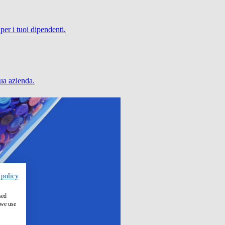
per i tuoi dipendenti.
tua azienda.
 policy
sed
 we use