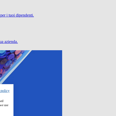
per i tuoi dipendenti.
tua azienda.
 policy
sed
 we use