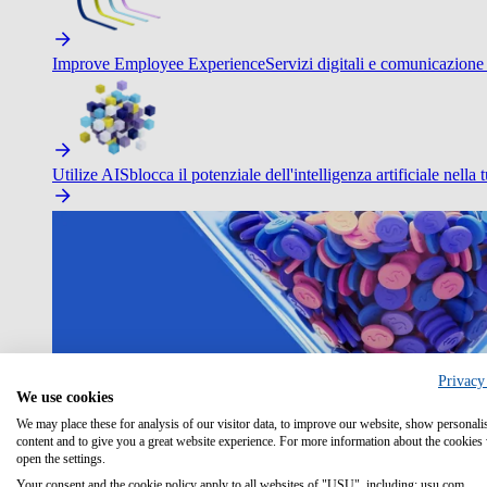
Improve Employee Experience
Servizi digitali e comunicazione 
Utilize AI
Sblocca il potenziale dell'intelligenza artificiale nella 
Privacy
We use cookies
We may place these for analysis of our visitor data, to improve our website, show personali
content and to give you a great website experience. For more information about the cookies
open the settings.
Your consent and the cookie policy apply to all websites of "USU", including: usu.com.