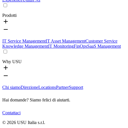
Prodotti
IT Service Management
IT Asset Management
Customer Service
Knowledge Management
IT Monitoring
FinOps
SaaS Management
Why USU
Chi siamo
Direzione
Locations
Partner
Support
Hai domande? Siamo felici di aiutarti.
Contattaci
©
2026
USU Italia s.r.l.