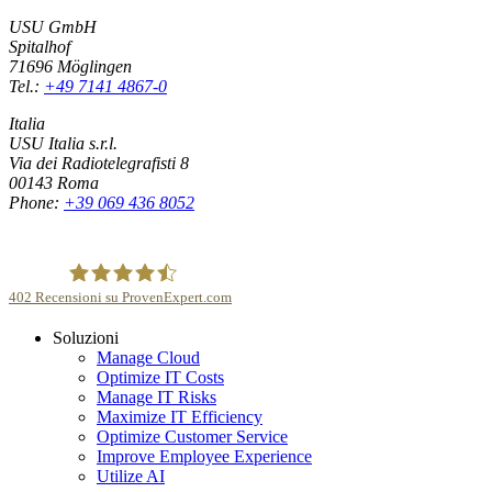
USU GmbH
Spitalhof
71696 Möglingen
Tel.:
+49 7141 4867-0
Italia
USU Italia s.r.l.
Via dei Radiotelegrafisti 8
00143 Roma
Phone:
+39 069 436 8052
402
Recensioni su ProvenExpert.com
Soluzioni
USU GmbH
Manage Cloud
Optimize IT Costs
Manage IT Risks
Maximize IT Efficiency
Optimize Customer Service
Improve Employee Experience
Utilize AI