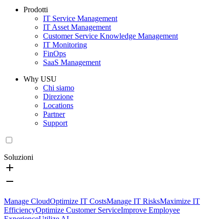
Prodotti
IT Service Management
IT Asset Management
Customer Service Knowledge Management
IT Monitoring
FinOps
SaaS Management
Why USU
Chi siamo
Direzione
Locations
Partner
Support
Soluzioni
Manage Cloud
Optimize IT Costs
Manage IT Risks
Maximize IT
Efficiency
Optimize Customer Service
Improve Employee
Experience
Utilize AI