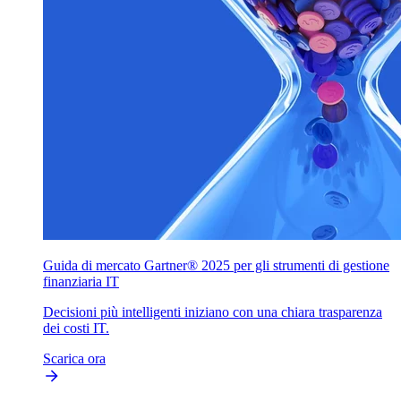
Guida di mercato Gartner® 2025 per gli strumenti di gestione
finanziaria IT
Decisioni più intelligenti iniziano con una chiara trasparenza
dei costi IT.
Scarica ora