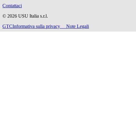
Contattaci
©
2026
USU Italia s.r.l.
GTC
Informativa sulla privacy
Note Legali