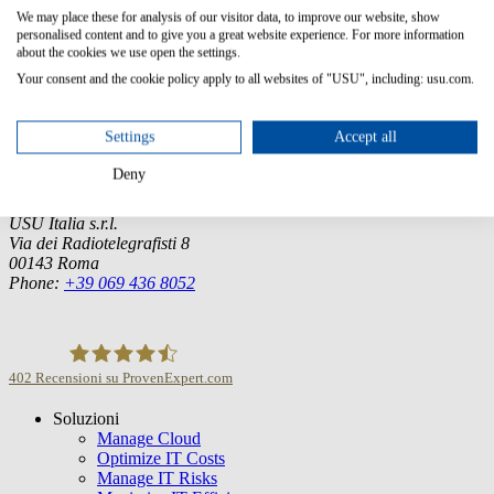
We may place these for analysis of our visitor data, to improve our website, show
personalised content and to give you a great website experience. For more information
about the cookies we use open the settings.
Germany (Headquarter)
Your consent and the cookie policy apply to all websites of "USU", including: usu.com.
USU GmbH
Spitalhof
Settings
Accept all
71696 Möglingen
Tel.:
+49 7141 4867-0
Deny
Italia
USU Italia s.r.l.
Via dei Radiotelegrafisti 8
00143 Roma
Phone:
+39 069 436 8052
402
Recensioni su ProvenExpert.com
Soluzioni
USU GmbH
Manage Cloud
Optimize IT Costs
Manage IT Risks