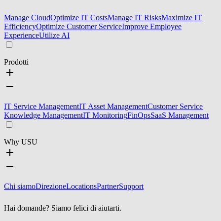
Manage Cloud
Optimize IT Costs
Manage IT Risks
Maximize IT
Efficiency
Optimize Customer Service
Improve Employee
Experience
Utilize AI
Prodotti
IT Service Management
IT Asset Management
Customer Service
Knowledge Management
IT Monitoring
FinOps
SaaS Management
Why USU
Chi siamo
Direzione
Locations
Partner
Support
Hai domande? Siamo felici di aiutarti.