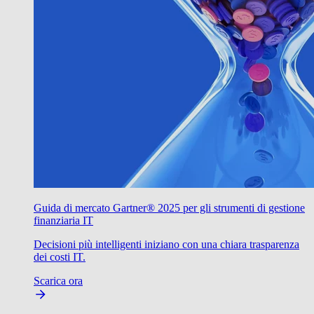
Guida di mercato Gartner® 2025 per gli strumenti di gestione
finanziaria IT
Decisioni più intelligenti iniziano con una chiara trasparenza
dei costi IT.
Scarica ora