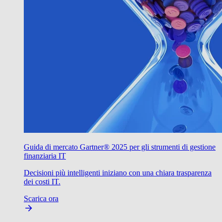
Guida di mercato Gartner® 2025 per gli strumenti di gestione
finanziaria IT
Decisioni più intelligenti iniziano con una chiara trasparenza
dei costi IT.
Scarica ora