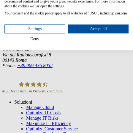
personalised content and to give you a great website experience. For more information
about the cookies we use open the settings.
Germany (Headquarter)
Your consent and the cookie policy apply to all websites of "USU", including: usu.com.
USU GmbH
Spitalhof
71696 Möglingen
Settings
Accept all
Tel.:
+49 7141 4867-0
Deny
Italia
USU Italia s.r.l.
Via dei Radiotelegrafisti 8
00143 Roma
Phone:
+39 069 436 8052
402
Recensioni su ProvenExpert.com
Soluzioni
USU GmbH
Manage Cloud
Optimize IT Costs
Manage IT Risks
Maximize IT Efficiency
Optimize Customer Service