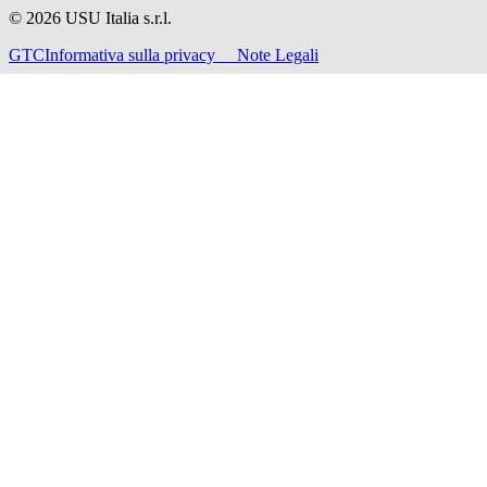
©
2026
USU Italia s.r.l.
GTC
Informativa sulla privacy
Note Legali