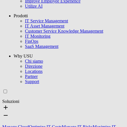
Improve Employee Experience
Utilize AI
Prodotti
IT Service Management
IT Asset Management
Customer Service Knowledge Management
IT Monitoring
FinOps
SaaS Management
Why USU
Chi siamo
Direzione
Locations
Partner
Support
Soluzioni
Manage Cloud
Optimize IT Costs
Manage IT Risks
Maximize IT