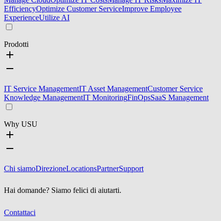
Efficiency
Optimize Customer Service
Improve Employee
Experience
Utilize AI
Prodotti
IT Service Management
IT Asset Management
Customer Service
Knowledge Management
IT Monitoring
FinOps
SaaS Management
Why USU
Chi siamo
Direzione
Locations
Partner
Support
Hai domande? Siamo felici di aiutarti.
Contattaci