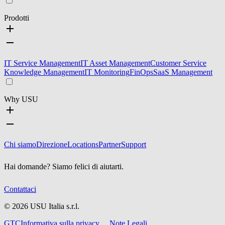
Prodotti
IT Service Management
IT Asset Management
Customer Service
Knowledge Management
IT Monitoring
FinOps
SaaS Management
Why USU
Chi siamo
Direzione
Locations
Partner
Support
Hai domande? Siamo felici di aiutarti.
Contattaci
©
2026
USU Italia s.r.l.
GTC
Informativa sulla privacy
Note Legali