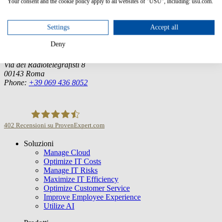
Your consent and the cookie policy apply to all websites of "USU", including: usu.com.
USU GmbH
Spitalhof
71696 Möglingen
Settings
Accept all
Tel.:
+49 7141 4867-0
Deny
Italia
USU Italia s.r.l.
Via dei Radiotelegrafisti 8
00143 Roma
Phone:
+39 069 436 8052
402
Recensioni su ProvenExpert.com
Soluzioni
USU GmbH
Manage Cloud
Optimize IT Costs
Manage IT Risks
Maximize IT Efficiency
Optimize Customer Service
Improve Employee Experience
Utilize AI