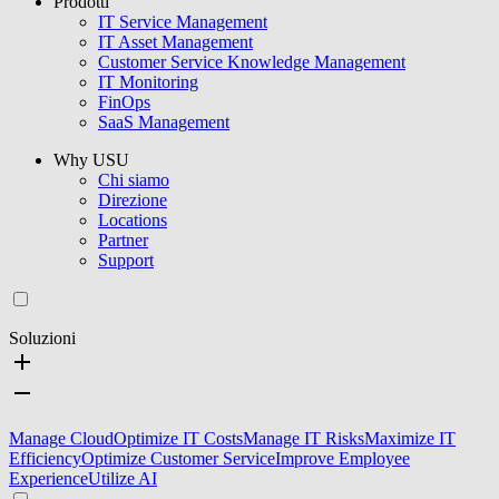
Prodotti
IT Service Management
IT Asset Management
Customer Service Knowledge Management
IT Monitoring
FinOps
SaaS Management
Why USU
Chi siamo
Direzione
Locations
Partner
Support
Soluzioni
Manage Cloud
Optimize IT Costs
Manage IT Risks
Maximize IT
Efficiency
Optimize Customer Service
Improve Employee
Experience
Utilize AI