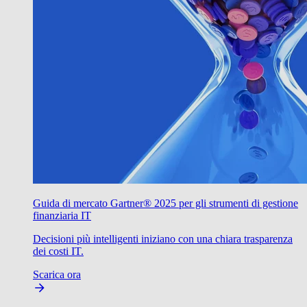
Guida di mercato Gartner® 2025 per gli strumenti di gestione
finanziaria IT
Decisioni più intelligenti iniziano con una chiara trasparenza
dei costi IT.
Scarica ora