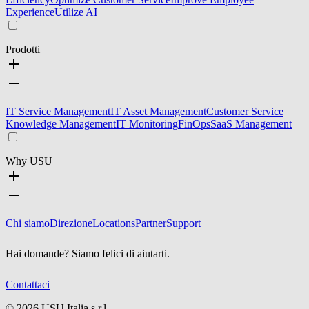
Experience
Utilize AI
Prodotti
IT Service Management
IT Asset Management
Customer Service
Knowledge Management
IT Monitoring
FinOps
SaaS Management
Why USU
Chi siamo
Direzione
Locations
Partner
Support
Hai domande? Siamo felici di aiutarti.
Contattaci
©
2026
USU Italia s.r.l.