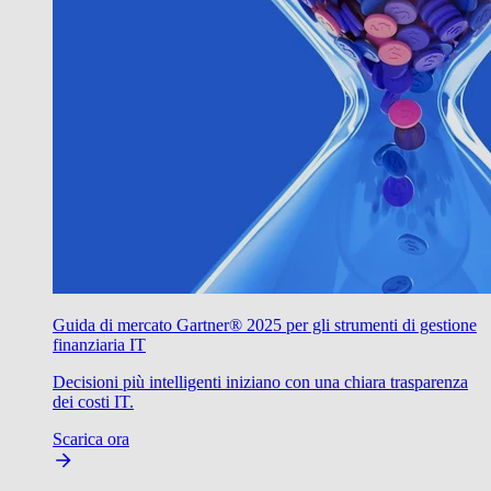
Guida di mercato Gartner® 2025 per gli strumenti di gestione
finanziaria IT
Decisioni più intelligenti iniziano con una chiara trasparenza
dei costi IT.
Scarica ora