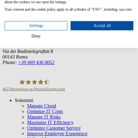
about the cookies we use open the settings.
Germany (Headquarter)
Your consent and the cookie policy apply to all websites of "USU", including: usu.com.
USU GmbH
Spitalhof
71696 Möglingen
Settings
Accept all
Tel.:
+49 7141 4867-0
Deny
Italia
USU Italia s.r.l.
Via dei Radiotelegrafisti 8
00143 Roma
Phone:
+39 069 436 8052
402
Recensioni su ProvenExpert.com
Soluzioni
USU GmbH
Manage Cloud
Optimize IT Costs
Manage IT Risks
Maximize IT Efficiency
Optimize Customer Service
Improve Employee Experience