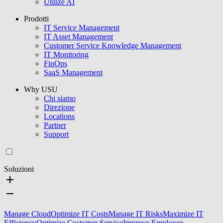
Utilize AI
Prodotti
IT Service Management
IT Asset Management
Customer Service Knowledge Management
IT Monitoring
FinOps
SaaS Management
Why USU
Chi siamo
Direzione
Locations
Partner
Support
Soluzioni
Manage Cloud
Optimize IT Costs
Manage IT Risks
Maximize IT
Efficiency
Optimize Customer Service
Improve Employee