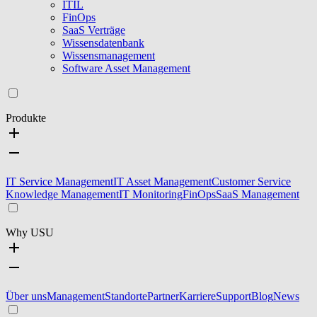
ITIL
FinOps
SaaS Verträge
Wissensdatenbank
Wissensmanagement
Software Asset Management
Produkte
IT Service Management
IT Asset Management
Customer Service
Knowledge Management
IT Monitoring
FinOps
SaaS Management
Why USU
Über uns
Management
Standorte
Partner
Karriere
Support
Blog
News