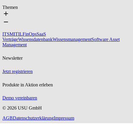
Themen
ITSM
ITIL
FinOps
SaaS
Verträge
Wissensdatenbank
Wissensmanagement
Software Asset
Management
Newsletter
Jetzt registrieren
Produkte in Aktion erleben
Demo vereinbaren
©
2026
USU GmbH
AGB
Datenschutzerklärung
Impressum