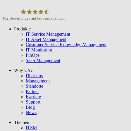
402
Bewertungen auf ProvenExpert.com
Produkte
USU GmbH
IT Service Management
IT Asset Management
Customer Service Knowledge Management
IT Monitoring
FinOps
SaaS Management
Why USU
Über uns
Management
Standorte
Partner
Karriere
Support
Blog
News
Themen
ITSM