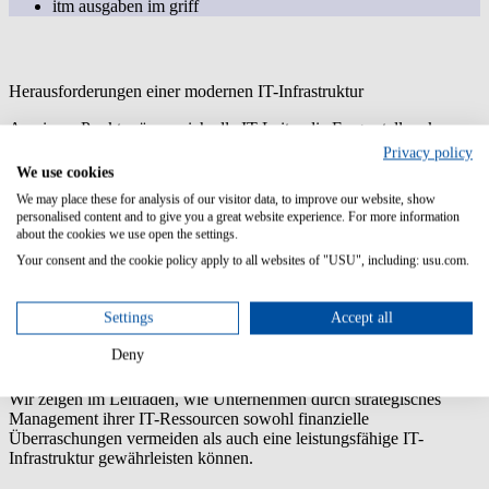
itm ausgaben im griff
Herausforderungen einer modernen IT-Infrastruktur
An einem Punkt müssen sich alle IT-Leiter die Frage stellen: kann
ich die Kosten meiner IT-Tools noch rechtfertigen? Wo gibt es
Privacy policy
Einsparungspotenzial und wo habe ich eine kritische Infrastruktur zu
We use cookies
versorgen? Um mit den technologischen Entwicklungen Schritt zu
We may place these for analysis of our visitor data, to improve our website, show
halten, ist die Einführung moderner
Observability-Tools
eine
personalised content and to give you a great website experience. For more information
logische Maßnahme. Diese Tools sind besonders im Bereich des
about the cookies we use open the settings.
Application Performance Monitoring (APM) nützlich.
Your consent and the cookie policy apply to all websites of "USU", including: usu.com.
Andererseits können diese fortschrittlichen Tools zu
erheblichen
Kostensteigerungen
führen, wenn sie nicht sorgfältig geplant und
Settings
Accept all
verwaltet werden. Flexible Preismodelle, die auf Nutzungsdauer und
Datenvolumen basieren, klingen verlockend, können aber
Deny
zu
unerwarteten Budgetüberschreitungen
führen.
Wir zeigen im Leitfaden, wie Unternehmen durch strategisches
Management ihrer IT-Ressourcen sowohl
finanzielle
Überraschungen vermeiden als auch eine leistungsfähige IT-
Infrastruktur gewährleisten
können.