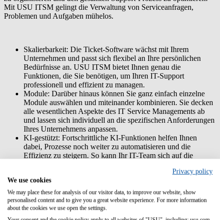
Mit USU ITSM gelingt die Verwaltung von Serviceanfragen,
Problemen und Aufgaben mühelos.
Skalierbarkeit:
Die Ticket-Software wächst mit Ihrem
Unternehmen und passt sich flexibel an Ihre persönlichen
Bedürfnisse an. USU ITSM bietet Ihnen genau die
Funktionen, die Sie benötigen, um Ihren IT-Support
professionell und effizient zu managen.
Module:
Darüber hinaus können Sie ganz einfach einzelne
Module auswählen und miteinander kombinieren. Sie decken
alle wesentlichen Aspekte des IT Service Managements ab
und lassen sich individuell an die spezifischen Anforderungen
Ihres Unternehmens anpassen.
KI-gestützt:
Fortschrittliche KI-Funktionen helfen Ihnen
dabei, Prozesse noch weiter zu automatisieren und die
Effizienz zu steigern. So kann Ihr IT-Team sich auf die
wirklich wichtigen Aufgaben konzentrieren.
Privacy policy
ITIL-Konformität:
USU ITSM ist zudem maximal ITIL-
We use cookies
konform – das bedeutet, dass die Software nach den weltweit
anerkannten Best Practices des IT Service Managements
We may place these for analysis of our visitor data, to improve our website, show
entwickelt wurde.
personalised content and to give you a great website experience. For more information
about the cookies we use open the settings.
Ticketsysteme: Unser Fazit
Your consent and the cookie policy apply to all websites of "USU", including: usu.com.