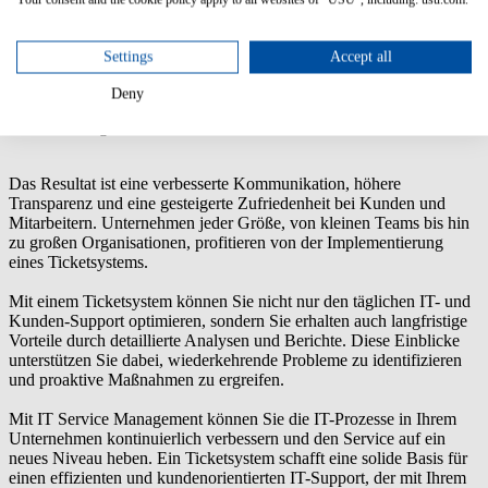
Ticketsysteme sind für Unternehmen kaum noch wegzudenken. Sie
bringen Struktur und Effizienz in den Support-Prozess und sorgen
Settings
Accept all
dafür, dass keine Anfrage verloren geht. Durch die systematische
Erfassung, Kategorisierung und Priorisierung von Anfragen wird die
Deny
IT-Abteilung entlastet und kann damit schneller und gezielter auf
Probleme reagieren.
Das Resultat ist eine verbesserte Kommunikation, höhere
Transparenz und eine gesteigerte Zufriedenheit bei Kunden und
Mitarbeitern. Unternehmen jeder Größe, von kleinen Teams bis hin
zu großen Organisationen, profitieren von der Implementierung
eines Ticketsystems.
Mit einem Ticketsystem können Sie nicht nur den täglichen IT- und
Kunden-Support optimieren, sondern Sie erhalten auch langfristige
Vorteile durch detaillierte Analysen und Berichte. Diese Einblicke
unterstützen Sie dabei, wiederkehrende Probleme zu identifizieren
und proaktive Maßnahmen zu ergreifen.
Mit IT Service Management können Sie die IT-Prozesse in Ihrem
Unternehmen kontinuierlich verbessern und den Service auf ein
neues Niveau heben. Ein Ticketsystem schafft eine solide Basis für
einen effizienten und kundenorientierten IT-Support, der mit Ihrem