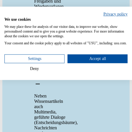
Freigaben und
Wiedervorlagen,
die Erstellung,
Privacy policy
Prüfung und
We use cookies
regelmäßige
We may place these for analysis of our visitor data, to improve our website, show
Aktualisierung
personalised content and to give you a great website experience. For more information
unterstützen.
about the cookies we use open the settings.
Your consent and the cookie policy apply to all websites of "USU", including: usu.com.
Welche
Settings
Accept all
Inhaltsformate
werden
Deny
unterstützt?
Neben
Wissensartikeln
auch
Multimedia,
geführte Dialoge
(Entscheidungsbäume),
Nachrichten