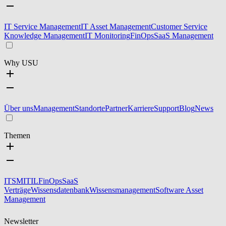
IT Service Management
IT Asset Management
Customer Service
Knowledge Management
IT Monitoring
FinOps
SaaS Management
Why USU
Über uns
Management
Standorte
Partner
Karriere
Support
Blog
News
Themen
ITSM
ITIL
FinOps
SaaS
Verträge
Wissensdatenbank
Wissensmanagement
Software Asset
Management
Newsletter