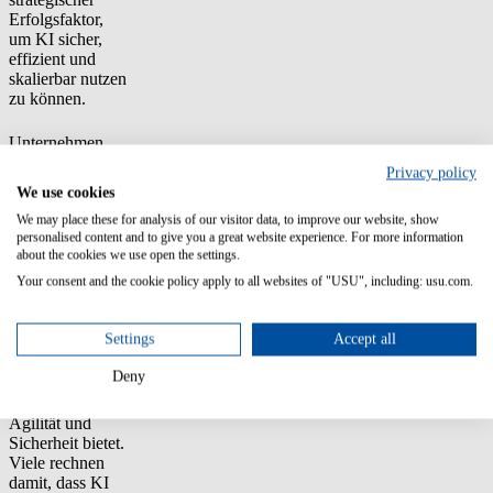
Erfolgsfaktor,
um KI sicher,
effizient und
skalierbar nutzen
zu können.
Unternehmen
erwarten
Privacy policy
deutliche
We use cookies
Effizienz- und
We may place these for analysis of our visitor data, to improve our website, show
Agilitätsgewinne
personalised content and to give you a great website experience. For more information
about the cookies we use open the settings.
Trotz aller
Your consent and the cookie policy apply to all websites of "USU", including: usu.com.
Hürden
bestätigen die
Befragten, dass
Settings
Accept all
KI erhebliches
Potenzial zur
Deny
Steigerung von
Effizienz,
Agilität und
Sicherheit bietet.
Viele rechnen
damit, dass KI