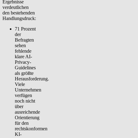
Ergebnisse
verdeutlichen
den bestehenden
Handlungsdruck:
71 Prozent
der
Befragten
sehen
fehlende
klare AI-
Privacy-
Guidelines
als größte
Herausforderung.
Viele
Unternehmen
verfügen
noch nicht
über
ausreichende
Orientierung
für den
rechtskonformen
KI-