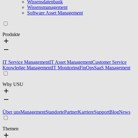
Wissensdatenbank
Wissensmanagement
Software Asset Management
Produkte
IT Service Management
IT Asset Management
Customer Service
Knowledge Management
IT Monitoring
FinOps
SaaS Management
Why USU
Über uns
Management
Standorte
Partner
Karriere
Support
Blog
News
Themen