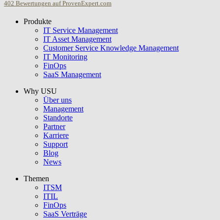
402
Bewertungen auf ProvenExpert.com
Produkte
USU GmbH
IT Service Management
IT Asset Management
Customer Service Knowledge Management
IT Monitoring
FinOps
SaaS Management
Why USU
Über uns
Management
Standorte
Partner
Karriere
Support
Blog
News
Themen
ITSM
ITIL
FinOps
SaaS Verträge