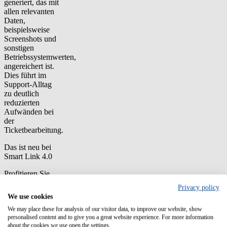
generiert, das mit
allen relevanten
Daten,
beispielsweise
Screenshots und
sonstigen
Betriebssystemwerten,
angereichert ist.
Dies führt im
Support-Alltag
zu deutlich
reduzierten
Aufwänden bei
der
Ticketbearbeitung.
Das ist neu bei
Smart Link 4.0
Profitieren Sie
mit dem Release
Privacy policy
der Version
We use cookies
Smart Link 4.0
We may place these for analysis of our visitor data, to improve our website, show
zum Beispiel
personalised content and to give you a great website experience. For more information
vom neuen
about the cookies we use open the settings.