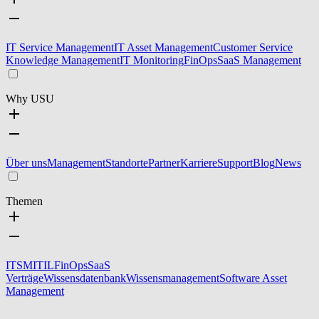
IT Service Management
IT Asset Management
Customer Service
Knowledge Management
IT Monitoring
FinOps
SaaS Management
Why USU
Über uns
Management
Standorte
Partner
Karriere
Support
Blog
News
Themen
ITSM
ITIL
FinOps
SaaS
Verträge
Wissensdatenbank
Wissensmanagement
Software Asset
Management