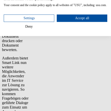
Footer Menü im
Dokument. Dies
Your consent and the cookie policy apply to all websites of "USU", including: usu.com.
ermöglicht den
Schnellzugriff
Settings
Accept all
auf wichtige
Funktionen wie
Deny
Dokument
teilen,
Dokument
drucken oder
Dokument
bewerten.
Außerdem bietet
Smart Link nun
weitere
Möglichkeiten,
die Anwender
im IT Service
zur Lösung zu
navigieren. So
kommen
Fragebögen oder
geführte Dialoge
zum Einsatz um