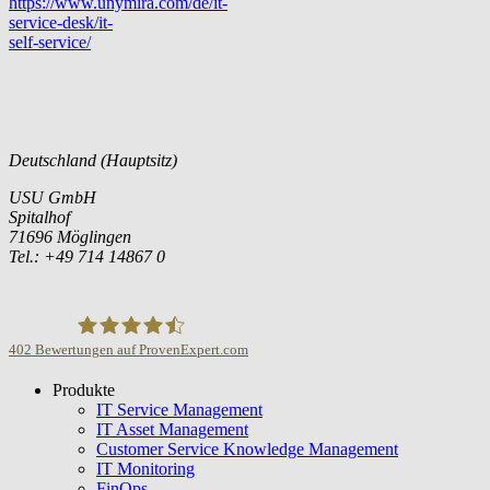
https://www.unymira.com/de/it-
service-desk/it-
self-service/
Deutschland (Hauptsitz)
USU GmbH
Spitalhof
71696 Möglingen
Tel.: +49 714 14867 0
402
Bewertungen auf ProvenExpert.com
Produkte
USU GmbH
IT Service Management
IT Asset Management
Customer Service Knowledge Management
IT Monitoring
FinOps