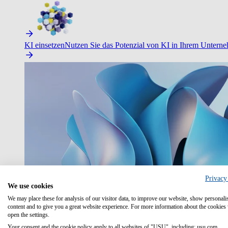
KI einsetzen
Nutzen Sie das Potenzial von KI in Ihrem Untern
Privacy
We use cookies
We may place these for analysis of our visitor data, to improve our website, show personali
content and to give you a great website experience. For more information about the cookies
open the settings.
Your consent and the cookie policy apply to all websites of "USU", including: usu.com.