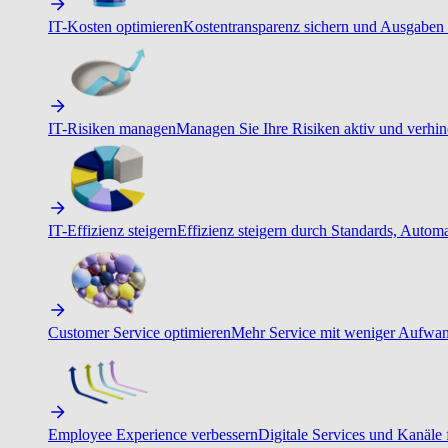
IT-Kosten optimieren
Kostentransparenz sichern und Ausgaben 
IT-Risiken managen
Managen Sie Ihre Risiken aktiv und verhind
IT-Effizienz steigern
Effizienz steigern durch Standards, Autom
Customer Service optimieren
Mehr Service mit weniger Aufwand
Employee Experience verbessern
Digitale Services und Kanäle f