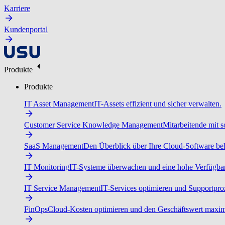
Karriere
Kundenportal
Produkte
Produkte
IT Asset Management
IT-Assets effizient und sicher verwalten.
Customer Service Knowledge Management
Mitarbeitende mit s
SaaS Management
Den Überblick über Ihre Cloud-Software beh
IT Monitoring
IT-Systeme überwachen und eine hohe Verfügbarke
IT Service Management
IT-Services optimieren und Supportproz
FinOps
Cloud-Kosten optimieren und den Geschäftswert maxim