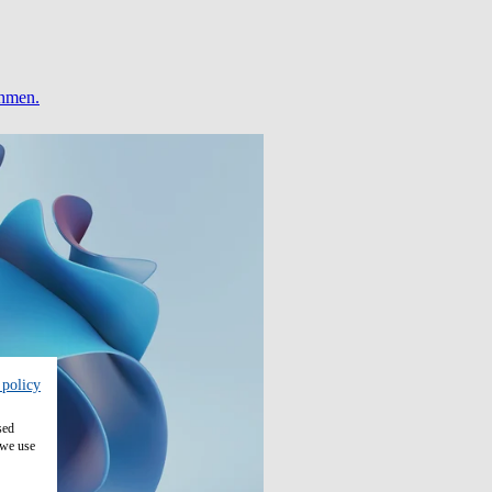
ehmen.
 policy
sed
 we use