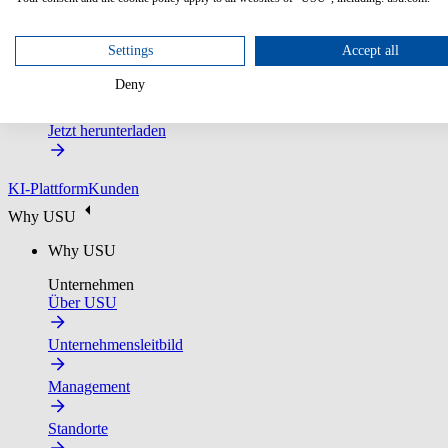
Settings
Accept all
2026 Gartner® Magic Quadrant™ for Customer Service Kno
Deny
Laden Sie den vollständigen Report herunter, um den Markt fun
Jetzt herunterladen
KI-Plattform
Kunden
Why USU
Why USU
Unternehmen
Über USU
Unternehmensleitbild
Management
Standorte