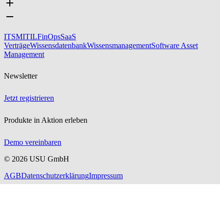
ITSM
ITIL
FinOps
SaaS
Verträge
Wissensdatenbank
Wissensmanagement
Software Asset
Management
Newsletter
Jetzt registrieren
Produkte in Aktion erleben
Demo vereinbaren
©
2026
USU GmbH
AGB
Datenschutzerklärung
Impressum