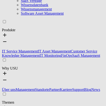
SaaS Verträge
Wissensdatenbank
Wissensmanagement
Software Asset Management
Produkte
IT Service Management
IT Asset Management
Customer Service
Knowledge Management
IT Monitoring
FinOps
SaaS Management
Why USU
Über uns
Management
Standorte
Partner
Karriere
Support
Blog
News
Themen