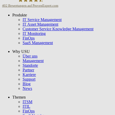
402
Bewertungen auf ProvenExpert.com
Produkte
USU GmbH
IT Service Management
IT Asset Management
Customer Service Knowledge Management
IT Monitoring
FinOps
SaaS Management
Why USU
Über uns
Management
Standorte
Partner
Karriere
Support
Blog
News
Themen
ITSM
ITIL
FinOps