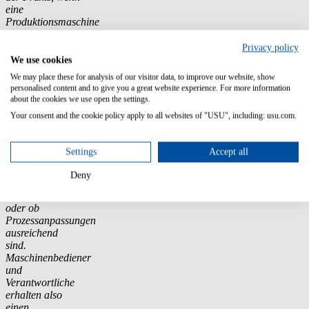
eine
Produktionsmaschine
aufgrund eines
Fehlers stillsteht,
Privacy policy
über das LLM
We use cookies
mit der
We may place these for analysis of our visitor data, to improve our website, show
Wissensdatenbank
personalised content and to give you a great website experience. For more information
abgeglichen, um
about the cookies we use open the settings.
welchen Fehler
Your consent and the cookie policy apply to all websites of "USU", including: usu.com.
es sich handelt
und mögliche
Handlungsoptionen
Settings
Accept all
bewertet – etwa,
ob ein Wechsel
Deny
der Maschine
erforderlich ist,
oder ob
Prozessanpassungen
ausreichend
sind.
Maschinenbediener
und
Verantwortliche
erhalten also
einen