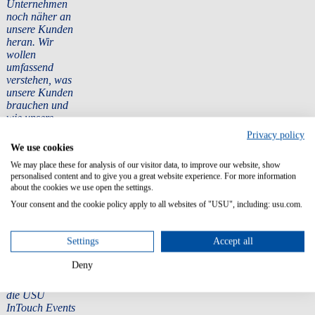
Unternehmen
noch näher an
unsere Kunden
heran. Wir
wollen
umfassend
verstehen, was
unsere Kunden
brauchen und
wie unsere
Lösungen sie
Privacy policy
dabei
We use cookies
bestmöglich
We may place these for analysis of our visitor data, to improve our website, show
unterstützen
personalised content and to give you a great website experience. For more information
können. Für
about the cookies we use open the settings.
mich steht der
Your consent and the cookie policy apply to all websites of "USU", including: usu.com.
direkte
Austausch mit
unseren Kunden
Settings
Accept all
im Mittelpunkt.
Deshalb
Deny
veranstalten wir
unter anderem
die USU
InTouch Events