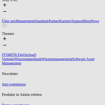
Über uns
Management
Standorte
Partner
Karriere
Support
Blog
News
Themen
ITSM
ITIL
FinOps
SaaS
Verträge
Wissensdatenbank
Wissensmanagement
Software Asset
Management
Newsletter
Jetzt registrieren
Produkte in Aktion erleben