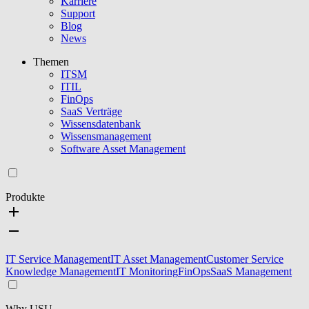
Karriere
Support
Blog
News
Themen
ITSM
ITIL
FinOps
SaaS Verträge
Wissensdatenbank
Wissensmanagement
Software Asset Management
Produkte
IT Service Management
IT Asset Management
Customer Service
Knowledge Management
IT Monitoring
FinOps
SaaS Management
Why USU