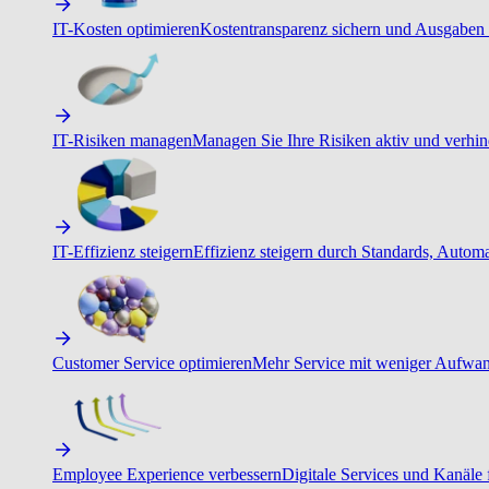
IT-Kosten optimieren
Kostentransparenz sichern und Ausgaben 
IT-Risiken managen
Managen Sie Ihre Risiken aktiv und verhind
IT-Effizienz steigern
Effizienz steigern durch Standards, Autom
Customer Service optimieren
Mehr Service mit weniger Aufwand
Employee Experience verbessern
Digitale Services und Kanäle f