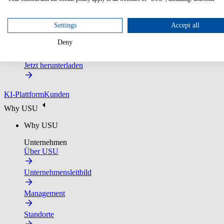
Settings
Accept all
2026 Gartner® Magic Quadrant™ for Customer Service Kno
Deny
Laden Sie den vollständigen Report herunter, um den Markt fun
Jetzt herunterladen
KI-Plattform
Kunden
Why USU
Why USU
Unternehmen
Über USU
Unternehmensleitbild
Management
Standorte