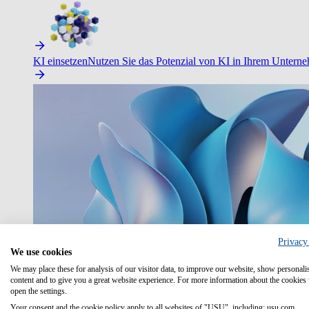
KI einsetzen
Nutzen Sie das Potenzial von KI in Ihrem Untern
Privacy
We use cookies
We may place these for analysis of our visitor data, to improve our website, show personali
content and to give you a great website experience. For more information about the cookies
open the settings.
Your consent and the cookie policy apply to all websites of "USU", including: usu.com.