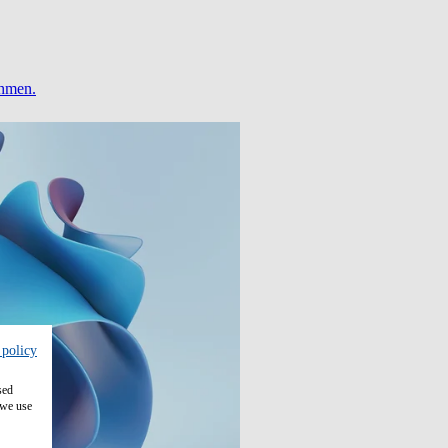
ehmen.
 policy
sed
 we use