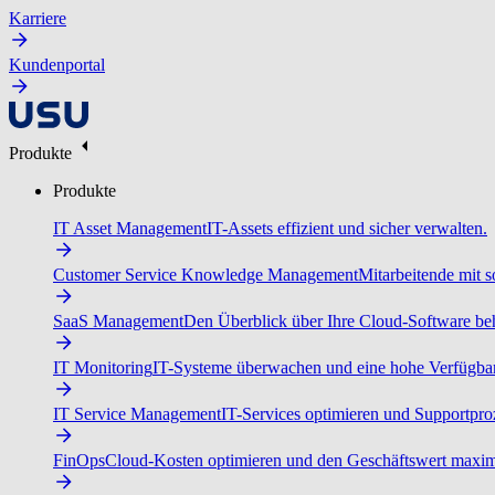
Karriere
Kundenportal
Produkte
Produkte
IT Asset Management
IT-Assets effizient und sicher verwalten.
Customer Service Knowledge Management
Mitarbeitende mit s
SaaS Management
Den Überblick über Ihre Cloud-Software beh
IT Monitoring
IT-Systeme überwachen und eine hohe Verfügbarke
IT Service Management
IT-Services optimieren und Supportproz
FinOps
Cloud-Kosten optimieren und den Geschäftswert maxim