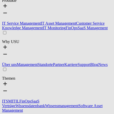
Produkte
IT Service Management
IT Asset Management
Customer Service
Knowledge Management
IT Monitoring
FinOps
SaaS Management
Why USU
Über uns
Management
Standorte
Partner
Karriere
Support
Blog
News
Themen
ITSM
ITIL
FinOps
SaaS
Verträge
Wissensdatenbank
Wissensmanagement
Software Asset
Management