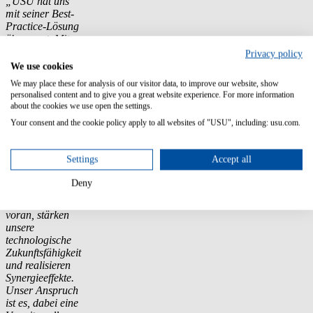
„USU hat uns
mit seiner Best-
Practice-Lösung
überzeugt. Mit
der Einführung
Privacy policy
von USU
We use cookies
Servicemanagement
We may place these for analysis of our visitor data, to improve our website, show
lösen wir unsere
personalised content and to give you a great website experience. For more information
bislang stark
about the cookies we use open the settings.
individualisierte
Your consent and the cookie policy apply to all websites of "USU", including: usu.com.
Anwendung ab.
Gleichzeitig
treiben wir im
Settings
Accept all
AOK-Verbund
die
Deny
Vereinheitlichung
der Systeme
voran, stärken
unsere
technologische
Zukunftsfähigkeit
und realisieren
Synergieeffekte.
Unser Anspruch
ist es, dabei eine