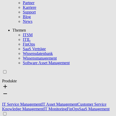
Partner
Karriere
Support
Blog
News
Themen
ITSM
ITIL
FinOps
SaaS Verträge
Wissensdatenbank
Wissensmanagement
Software Asset Management
Produkte
IT Service Management
IT Asset Management
Customer Service
Knowledge Management
IT Monitoring
FinOps
SaaS Management