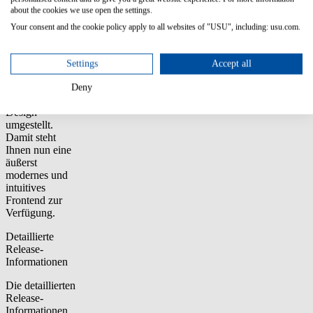
about the cookies we use open the settings.
Scheduler haben
wir unsere
Your consent and the cookie policy apply to all websites of "USU", including: usu.com.
Frontend-
Technologie auf
die neueste
Settings
Accept all
Angular-Version
aktualisiert und
Deny
auf Material
Design
umgestellt.
Damit steht
Ihnen nun eine
äußerst
modernes und
intuitives
Frontend zur
Verfügung.
Detaillierte
Release-
Informationen
Die detaillierten
Release-
Informationen