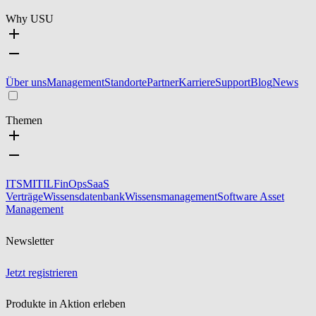
Why USU
Über uns
Management
Standorte
Partner
Karriere
Support
Blog
News
Themen
ITSM
ITIL
FinOps
SaaS
Verträge
Wissensdatenbank
Wissensmanagement
Software Asset
Management
Newsletter
Jetzt registrieren
Produkte in Aktion erleben