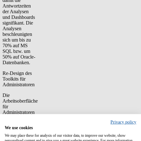
damit die
Antwortzeiten
der Analysen
und Dashboards
signifikant. Die
Analysen
beschleunigten
sich um bis zu
70% auf MS
SQL bzw. um
50% auf Oracle-
Datenbanken.
Re-Design des
Toolkits für
Administratoren
Die
Arbeitsoberfläche
für
Administratoren
wurde einem
Privacy policy
kompletten Re-
We use cookies
Design
unterzogen: Im
We may place these for analysis of our visitor data, to improve our website, show
Toolkit und
personalised content and to give you a great website experience. For more information