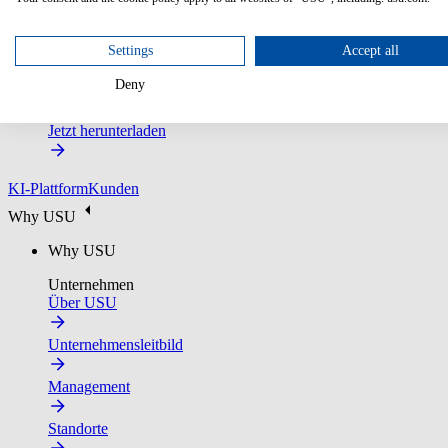
Settings
Accept all
2026 Gartner® Magic Quadrant™ for Customer Service Kno
Deny
Laden Sie den vollständigen Report herunter, um den Markt fun
Jetzt herunterladen
KI-Plattform
Kunden
Why USU
Why USU
Unternehmen
Über USU
Unternehmensleitbild
Management
Standorte