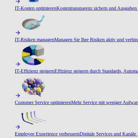
IT-Kosten optimieren
Kostentransparenz sichern und Ausgaben 
IT-Risiken managen
Managen Sie Ihre Risiken aktiv und verhind
IT-Effizienz steigern
Effizienz steigern durch Standards, Autom
Customer Service optimieren
Mehr Service mit weniger Aufwand
Employee Experience verbessern
Digitale Services und Kanäle f