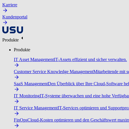
Karriere
Kundenportal
Produkte
Produkte
IT Asset Management
IT-Assets effizient und sicher verwalten.
Customer Service Knowledge Management
Mitarbeitende mit s
SaaS Management
Den Überblick über Ihre Cloud-Software beh
IT Monitoring
IT-Systeme überwachen und eine hohe Verfügbarke
IT Service Management
IT-Services optimieren und Supportproz
FinOps
Cloud-Kosten optimieren und den Geschäftswert maxim