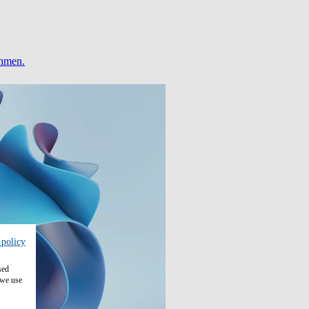
ehmen.
 policy
sed
 we use