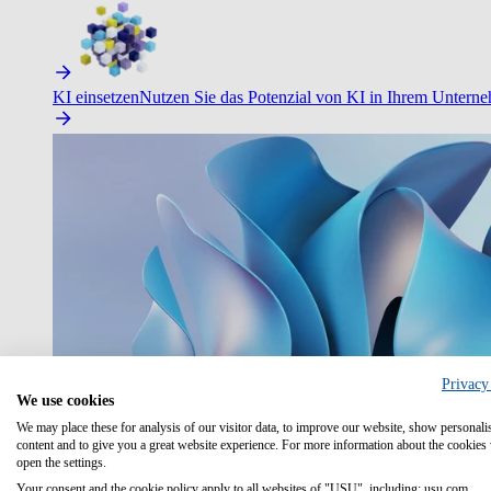
KI einsetzen
Nutzen Sie das Potenzial von KI in Ihrem Untern
Privacy
We use cookies
We may place these for analysis of our visitor data, to improve our website, show personali
content and to give you a great website experience. For more information about the cookies
open the settings.
Your consent and the cookie policy apply to all websites of "USU", including: usu.com.