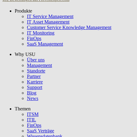
Produkte
USU GmbH
IT Service Management
IT Asset Management
Customer Service Knowledge Management
IT Monitoring
FinOps
SaaS Management
Why USU
Über uns
Management
Standorte
Partner
Karriere
Support
Blog
News
Themen
ITSM
ITIL
FinOps
SaaS Verträge
Wissensdatenbank