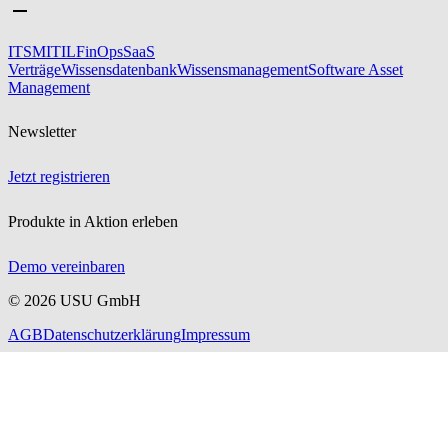
ITSM
ITIL
FinOps
SaaS
Verträge
Wissensdatenbank
Wissensmanagement
Software Asset
Management
Newsletter
Jetzt registrieren
Produkte in Aktion erleben
Demo vereinbaren
©
2026
USU GmbH
AGB
Datenschutzerklärung
Impressum