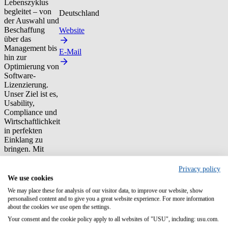
Lebenszyklus
begleitet – von
Deutschland
der Auswahl und
Beschaffung
Website
über das
Management bis
E-Mail
hin zur
Optimierung von
Software-
Lizenzierung.
Unser Ziel ist es,
Usability,
Compliance und
Wirtschaftlichkeit
in perfekten
Einklang zu
bringen. Mit
unserer
umfassenden
Privacy policy
Expertise,
We use cookies
unserem
We may place these for analysis of our visitor data, to improve our website, show
einzigartigen
personalised content and to give you a great website experience. For more information
Netzwerk und
about the cookies we use open the settings.
innovativen
Your consent and the cookie policy apply to all websites of "USU", including: usu.com.
Services wie der