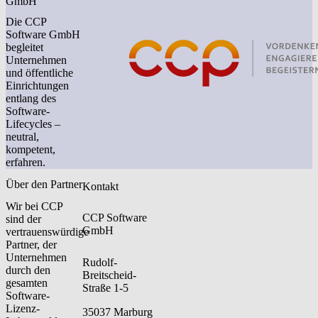
GmbH
Die CCP
Software GmbH
begleitet
Unternehmen
und öffentliche
Einrichtungen
entlang des
Software-
Lifecycles –
neutral,
kompetent,
erfahren.
Über den Partner
Kontakt
Wir bei CCP
CCP Software
sind der
GmbH
vertrauenswürdige
Partner, der
Unternehmen
Rudolf-
durch den
Breitscheid-
gesamten
Straße 1-5
Software-
Lizenz-
35037 Marburg