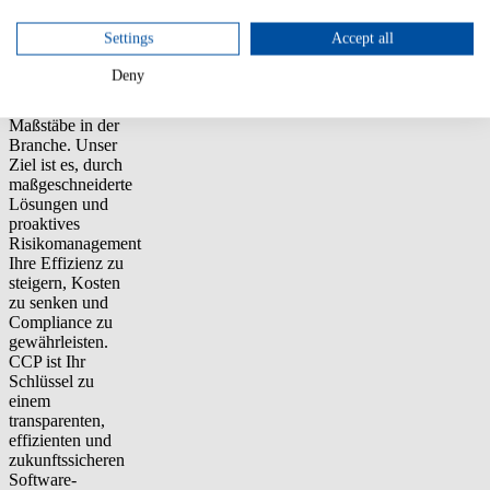
License Library
und dem
Settings
Accept all
Software
Recognition
Deny
Service setzen
wir neue
Maßstäbe in der
Branche. Unser
Ziel ist es, durch
maßgeschneiderte
Lösungen und
proaktives
Risikomanagement
Ihre Effizienz zu
steigern, Kosten
zu senken und
Compliance zu
gewährleisten.
CCP ist Ihr
Schlüssel zu
einem
transparenten,
effizienten und
zukunftssicheren
Software-