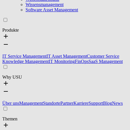
Wissensmanagement
Software Asset Management
Produkte
IT Service Management
IT Asset Management
Customer Service
Knowledge Management
IT Monitoring
FinOps
SaaS Management
Why USU
Über uns
Management
Standorte
Partner
Karriere
Support
Blog
News
Themen