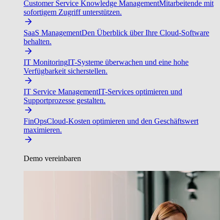
Customer Service Knowledge Management
Mitarbeitende mit
sofortigem Zugriff unterstützen.
SaaS Management
Den Überblick über Ihre Cloud-Software
behalten.
IT Monitoring
IT-Systeme überwachen und eine hohe
Verfügbarkeit sicherstellen.
IT Service Management
IT-Services optimieren und
Supportprozesse gestalten.
FinOps
Cloud-Kosten optimieren und den Geschäftswert
maximieren.
Demo vereinbaren