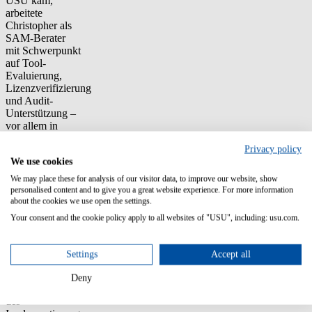
USU kam,
arbeitete
Christopher als
SAM-Berater
mit Schwerpunkt
auf Tool-
Evaluierung,
Lizenzverifizierung
und Audit-
Unterstützung –
vor allem in
Projekten mit
Privacy policy
Microsoft. Als
We use cookies
Director Product
Management ist
We may place these for analysis of our visitor data, to improve our website, show
Christopher für
personalised content and to give you a great website experience. For more information
die
about the cookies we use open the settings.
kontinuierliche
Your consent and the cookie policy apply to all websites of "USU", including: usu.com.
Weiterentwicklung
von USU
FinOps und der
Settings
Accept all
zugehörigen
Standards zur
Deny
Unterstützung
des