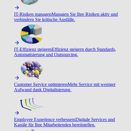
IT-Risiken managen
Managen Sie Ihre Risiken aktiv und
verhindern Sie kritische Ausfälle.
IT-Effizienz steigern
Effizienz steigern durch Standards,
Automatisierung und Outsourcing.
Customer Service optimieren
Mehr Service mit weniger
Aufwand dank Digitalisierung.
Employee Experience verbessern
Digitale Services und
Kanäle für Ihre Mitarbeitenden bereitstellen.