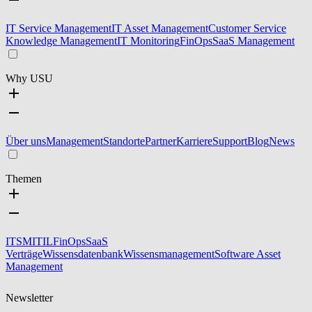
IT Service Management
IT Asset Management
Customer Service
Knowledge Management
IT Monitoring
FinOps
SaaS Management
Why USU
Über uns
Management
Standorte
Partner
Karriere
Support
Blog
News
Themen
ITSM
ITIL
FinOps
SaaS
Verträge
Wissensdatenbank
Wissensmanagement
Software Asset
Management
Newsletter