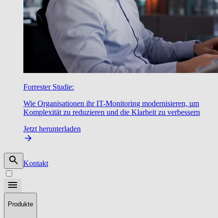
Forrester Studie:
Wie Organisationen ihr IT-Monitoring modernisieren, um
Komplexität zu reduzieren und die Klarheit zu verbessern
Jetzt herunterladen
Kontakt
Produkte