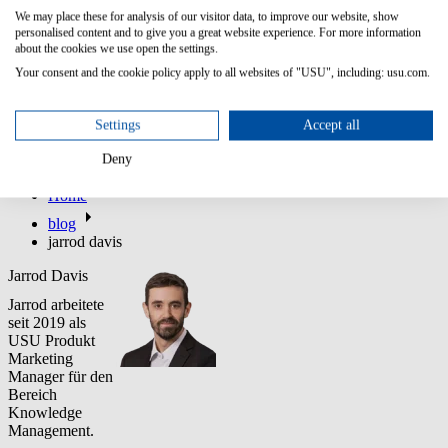
erfahren?
We may place these for analysis of our visitor data, to improve our website, show
Kontakt
personalised content and to give you a great website experience. For more information
about the cookies we use open the settings.
Your consent and the cookie policy apply to all websites of "USU", including: usu.com.
Settings
Accept all
Deny
Home
blog
jarrod davis
Jarrod Davis
Jarrod arbeitete
seit 2019 als
USU Produkt
Marketing
Manager für den
Bereich
Knowledge
Management.