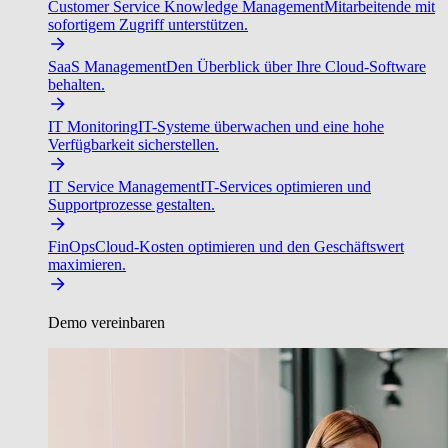
Customer Service Knowledge Management
Mitarbeitende mit
sofortigem Zugriff unterstützen.
SaaS Management
Den Überblick über Ihre Cloud-Software
behalten.
IT Monitoring
IT-Systeme überwachen und eine hohe
Verfügbarkeit sicherstellen.
IT Service Management
IT-Services optimieren und
Supportprozesse gestalten.
FinOps
Cloud-Kosten optimieren und den Geschäftswert
maximieren.
Demo vereinbaren