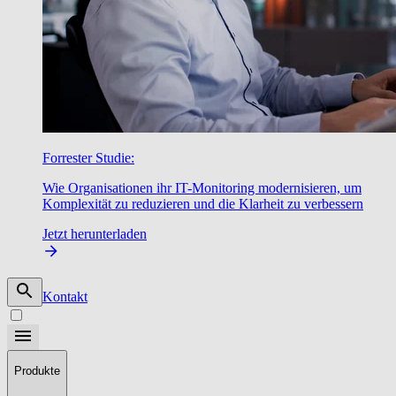
Forrester Studie:
Wie Organisationen ihr IT-Monitoring modernisieren, um
Komplexität zu reduzieren und die Klarheit zu verbessern
Jetzt herunterladen
Kontakt
Produkte