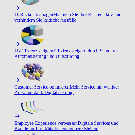
IT-Risiken managen
Managen Sie Ihre Risiken aktiv und
verhindern Sie kritische Ausfälle.
IT-Effizienz steigern
Effizienz steigern durch Standards,
Automatisierung und Outsourcing.
Customer Service optimieren
Mehr Service mit weniger
Aufwand dank Digitalisierung.
Employee Experience verbessern
Digitale Services und
Kanäle für Ihre Mitarbeitenden bereitstellen.