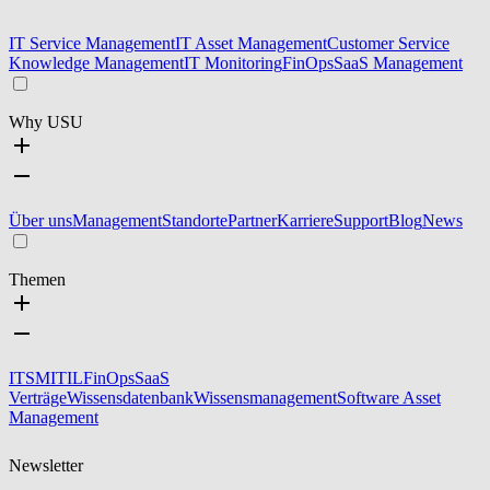
IT Service Management
IT Asset Management
Customer Service
Knowledge Management
IT Monitoring
FinOps
SaaS Management
Why USU
Über uns
Management
Standorte
Partner
Karriere
Support
Blog
News
Themen
ITSM
ITIL
FinOps
SaaS
Verträge
Wissensdatenbank
Wissensmanagement
Software Asset
Management
Newsletter