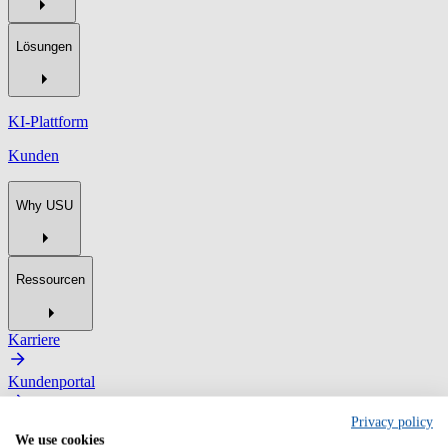
Lösungen
KI-Plattform
Kunden
Why USU
Ressourcen
Karriere
Kundenportal
Privacy policy
Kontaktieren Sie uns
We use cookies
Sie haben Fragen oder möchten mehr über unsere Lösungen