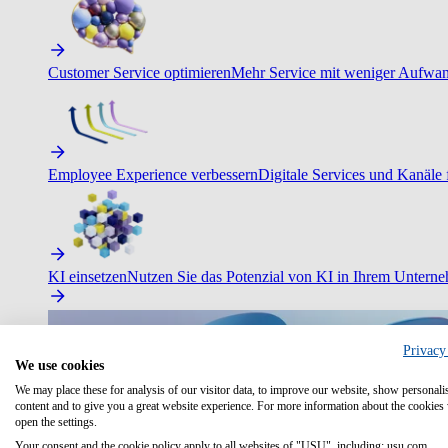
Customer Service optimieren
Mehr Service mit weniger Aufwand
Employee Experience verbessern
Digitale Services und Kanäle f
KI einsetzen
Nutzen Sie das Potenzial von KI in Ihrem Untern
Privacy
We use cookies
We may place these for analysis of our visitor data, to improve our website, show personali
content and to give you a great website experience. For more information about the cookies
open the settings.
Your consent and the cookie policy apply to all websites of "USU", including: usu.com.