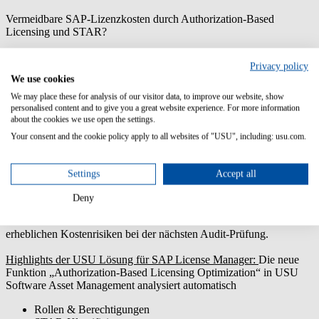
Vermeidbare SAP-Lizenzkosten durch Authorization-Based
Licensing und STAR?
Mit USU behalten Sie die Kontrolle – und senken Ihre SAP-
Privacy policy
Ausgaben nachhaltig.
We use cookies
Erfahren Sie mehr zu USU SAM for SAP
We may place these for analysis of our visitor data, to improve our website, show
Warum Sie als SAP License Manager jetzt handeln sollten
personalised content and to give you a great website experience. For more information
about the cookies we use open the settings.
Sie stehen vor der Migration zu S/4HANA oder dem Wechsel zu
Your consent and the cookie policy apply to all websites of "USU", including: usu.com.
RISE with SAP? Dann kennen Sie bereits die Herausforderungen
des neuen Lizenzmodells Authorization-Based Licensing (ABL) –
und die Unsicherheit, die es mit sich bringt.
Settings
Accept all
Das Problem:
SAP lizenziert nicht nach tatsächlicher Nutzung,
Deny
sondern nach potenziellen Berechtigungen.
Das kann Ihre Lizenzbedarfe um 50–150 % erhöhen – mit
erheblichen Kostenrisiken bei der nächsten Audit-Prüfung.
Highlights der USU Lösung für SAP License Manager:
Die neue
Funktion
„Authorization-Based Licensing Optimization
“ in USU
Software Asset Management analysiert automatisch
Rollen & Berechtigungen