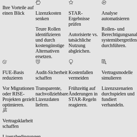
Ihre Vorteile auf
einen Blick
Lizenzkosten
STAR-
Analyse
senken
Ergebnisse
automatisieren
prüfen
Teure Rollen
Rollen- und
identifizieren
Autorisierte vs.
Berechtigungsana
und durch
tatsächliche
systemübergreife
kostengünstige
Nutzung
durchführen.
Alternativen
abgleichen.
ersetzen.
FUE-Basis
Audit-Sicherheit
Kostenfallen
Vertragsmodelle
reduzieren
schaffen
vermeiden
simulieren
Vor Migrationen
Transparente,
Frühzeitig auf
Lizenzszenarien
oder RISE-
nachvollziehbare
Änderungen in
durchspielen und
Projekten gezielt
Lizenzdaten
STAR-Regeln
fundiert
optimieren.
liefern.
reagieren.
verhandeln.
Vertragsklarheit
schaffen
Lizenzbedingungen,