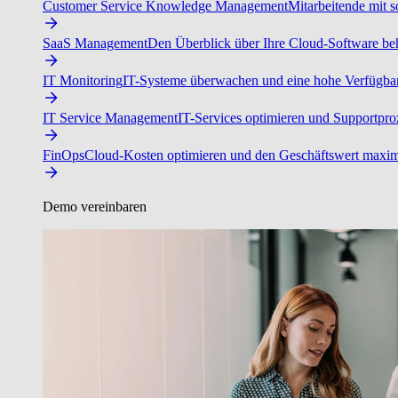
Customer Service Knowledge Management
Mitarbeitende mit s
SaaS Management
Den Überblick über Ihre Cloud-Software beh
IT Monitoring
IT-Systeme überwachen und eine hohe Verfügbarke
IT Service Management
IT-Services optimieren und Supportproz
FinOps
Cloud-Kosten optimieren und den Geschäftswert maxim
Demo vereinbaren