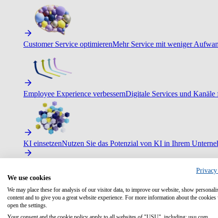
Customer Service optimieren
Mehr Service mit weniger Aufwand
Employee Experience verbessern
Digitale Services und Kanäle f
KI einsetzen
Nutzen Sie das Potenzial von KI in Ihrem Untern
Privacy
We use cookies
We may place these for analysis of our visitor data, to improve our website, show personali
content and to give you a great website experience. For more information about the cookies
open the settings.
Your consent and the cookie policy apply to all websites of "USU", including: usu.com.