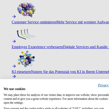
Customer Service optimieren
Mehr Service mit weniger Aufwand
Employee Experience verbessern
Digitale Services und Kanäle f
KI einsetzen
Nutzen Sie das Potenzial von KI in Ihrem Untern
Privacy
We use cookies
We may place these for analysis of our visitor data, to improve our website, show personali
content and to give you a great website experience. For more information about the cookies
open the settings.
Your consent and the cookie policy apply to all websites of "USU", including: usu.com.