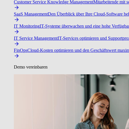
Customer Service Knowledge Management
Mitarbeitende mit s
SaaS Management
Den Überblick über Ihre Cloud-Software beh
IT Monitoring
IT-Systeme überwachen und eine hohe Verfügbarke
IT Service Management
IT-Services optimieren und Supportproz
FinOps
Cloud-Kosten optimieren und den Geschäftswert maxim
Demo vereinbaren