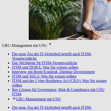
GRC-Management mit USU
Die neue Ära der IT-Sicherheit betrifft auch ITSM-
Verantwortliche
Das Wichtigste für ITSM-Verantwortliche
ITSM und DORA: Was Sie wissen sollten
Interview mit Bernt Kondruß, Direktor Development
ITSM und NIS-2: Was Sie wissen sollten
ITSM und der Cyber Resilience Act (CRA): Was Sie wissen
sollten
Ihre Lösung für Governance, Risk & Compliance mit USU
ITSM
GRC-Management mit USU
Die neue Ära der IT-Sicherheit betrifft auch ITSM-