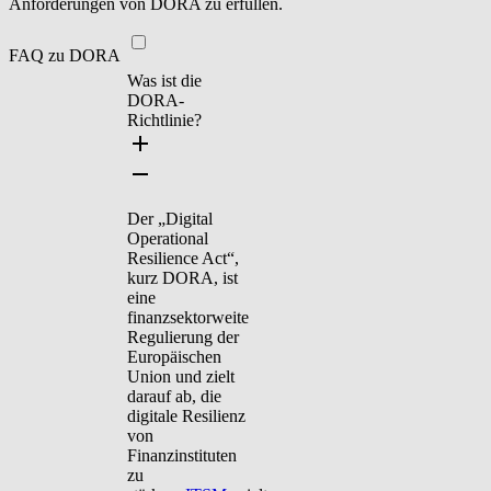
Anforderungen von DORA zu erfüllen.
FAQ zu DORA
Was ist die
DORA-
Richtlinie?
Der „Digital
Operational
Resilience Act“,
kurz DORA, ist
eine
finanzsektorweite
Regulierung der
Europäischen
Union und zielt
darauf ab, die
digitale Resilienz
von
Finanzinstituten
zu