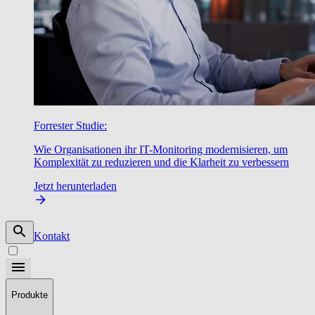
Forrester Studie:
Wie Organisationen ihr IT-Monitoring modernisieren, um
Komplexität zu reduzieren und die Klarheit zu verbessern
Jetzt herunterladen
Kontakt
Produkte