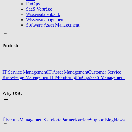
FinOps
SaaS Verträge
Wissensdatenbank
Wissensmanagement
Software Asset Management
Produkte
IT Service Management
IT Asset Management
Customer Service
Knowledge Management
IT Monitoring
FinOps
SaaS Management
Why USU
Über uns
Management
Standorte
Partner
Karriere
Support
Blog
News