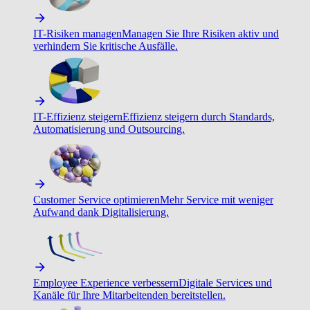
IT-Risiken managen
Managen Sie Ihre Risiken aktiv und
verhindern Sie kritische Ausfälle.
IT-Effizienz steigern
Effizienz steigern durch Standards,
Automatisierung und Outsourcing.
Customer Service optimieren
Mehr Service mit weniger
Aufwand dank Digitalisierung.
Employee Experience verbessern
Digitale Services und
Kanäle für Ihre Mitarbeitenden bereitstellen.