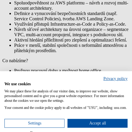
Spoluodpovědnost za AWS platformu – návrh a rozvoj multi-
account architektury.
Definice a vynucování bezpečnostních standardů (např.
Service Control Policies), tvorba AWS Landing Zone.
Využívání přístupů Infrastructure-as-Code a Policy-as-Code.
Návrh síťové architektury na úrovni organizace – segmentace
VPC, multi-account propojení, integrace s podnikovou sítí.
Aktivní hledání příležitostí pro zlepšení a optimalizaci řešení.
Práce v menší, stabilní společnosti s neformální atmosférou a
přátelským prostředím.
Co nabízíme?
Pružnou pracovní dobu a možnost home office.
Krásné nové kanceláře téměř v centru Brna, vonící káva z
Privacy policy
moderních kávovarů, zeleninové a ovocné dny.... to je prostě
We use cookies
den u nás.
We may place these for analysis of our visitor data, to improve our website, show
Příspěvek na stravování formou stravenkového paušálu.
personalised content and to give you a great website experience. For more information
25 dní dovolené a za každé 2 odpracované roky ve firmě
about the cookies we use open the settings.
navíc 1 den až do výše 30 dní.
Je to málo? Nevadí u nás je možnost využít workation anebo
Your consent and the cookie policy apply to all websites of "USU", including: usu.com.
sabbatical a stát se digitálním nomádem.
Firemní akce (vánoční večírek i pro partnery v pěkném hotelu
Settings
Accept all
s přespáním, USU summit a další teambuildingy…).
Benefitní systém na bázi Cafeterie, kde je na nás, jak svůj