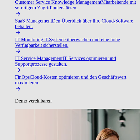
Customer Service Knowledge Management
Mitarbeitende mit
sofortigem Zugriff unterstützen.
SaaS Management
Den Überblick über Ihre Cloud-Software
behalten.
IT Monitoring
IT-Systeme überwachen und eine hohe
Verfügbarkeit sicherstellen.
IT Service Management
IT-Services optimieren und
Supportprozesse gestalten.
FinOps
Cloud-Kosten optimieren und den Geschäftswert
maximieren.
Demo vereinbaren