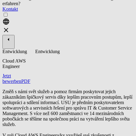
erfahren?
Kontakt
Entwicklung
Entwicklung
Cloud AWS
Engineer
Jetzt
bewerben
PDF
Změň s námi svět služeb a pomoz firmám poskytovat jejich
zákazníkům špičkový servis díky lepším pracovním postupům, lepší
spolupráci a sdílení informací. USU je předním poskytovatelem
softwarových a servisních řešení pro správu IT & Customer Service
Management. S více než 600 zaměstnanci ve 14 mezinárodních
pobočkách se těšíme na společnou práci na vytváření lepšího světa
služeb.
V roli Cloud AWS Engineera/ky využiješ své zkušenosti z