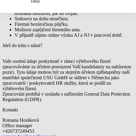
Deny
rozpočet utratíme od permanentek pro sportovní aktivity,
vzdělávání, příspěvek na internet až po penzijko, zkrátka
hromada možností, jak ho čerpat.
Smlouvu na dobu neurčitou.
Firemní bezúročnou půjčku.
Možnost zapůjčení firemního auta.
V případě zájmu online výuku AJ a NJ v pracovní době.
Jdeš do toho s námi?
Vaše osobní údaje poskytnuté v rámci výběrového řízení
zpracováváme za účelem posouzení Vaší kandidatury na nabízenou
pozici. Tyto údaje mohou být za stejným účelem zpřístupněny naší
mateřské společnosti USU GmbH se sídlem v Německu jako
zpracovateli / poskytovateli HR služby, která se podílí na
výběrovém řízení.
Zpracování probíhá v souladu s nařízením General Data Protection
Regulation (GDPR).
Kontakt
Romana Horáková
Office manager
+420737249453