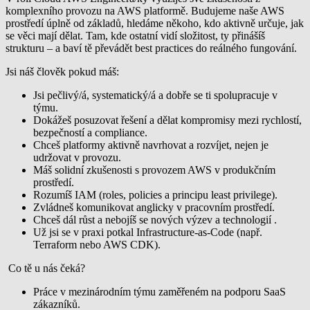
komplexního provozu na AWS platformě. Budujeme naše AWS
prostředí úplně od základů, hledáme někoho, kdo aktivně určuje, jak
se věci mají dělat. Tam, kde ostatní vidí složitost, ty přinášíš
strukturu – a baví tě převádět best practices do reálného fungování.
Jsi náš člověk pokud máš:
Jsi pečlivý/á, systematický/á a dobře se ti spolupracuje v
týmu.
Dokážeš posuzovat řešení a dělat kompromisy mezi rychlostí,
bezpečností a compliance.
Chceš platformy aktivně navrhovat a rozvíjet, nejen je
udržovat v provozu.
Máš solidní zkušenosti s provozem AWS v produkčním
prostředí.
Rozumíš IAM (roles, policies a principu least privilege).
Zvládneš komunikovat anglicky v pracovním prostředí.
Chceš dál růst a nebojíš se nových výzev a technologií .
Už jsi se v praxi potkal Infrastructure-as-Code (např.
Terraform nebo AWS CDK).
Co tě u nás čeká?
Práce v mezinárodním týmu zaměřeném na podporu SaaS
zákazníků.