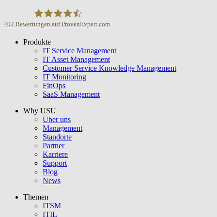
402
Bewertungen auf ProvenExpert.com
Produkte
USU GmbH
IT Service Management
IT Asset Management
Customer Service Knowledge Management
IT Monitoring
FinOps
SaaS Management
Why USU
Über uns
Management
Standorte
Partner
Karriere
Support
Blog
News
Themen
ITSM
ITIL