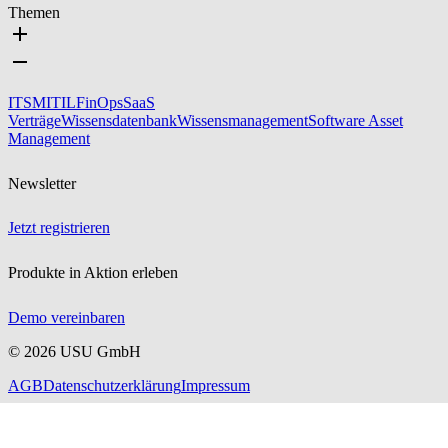
Themen
ITSM
ITIL
FinOps
SaaS
Verträge
Wissensdatenbank
Wissensmanagement
Software Asset
Management
Newsletter
Jetzt registrieren
Produkte in Aktion erleben
Demo vereinbaren
©
2026
USU GmbH
AGB
Datenschutzerklärung
Impressum