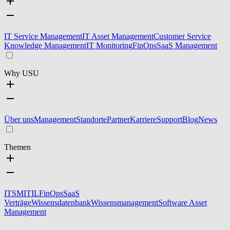
IT Service Management
IT Asset Management
Customer Service
Knowledge Management
IT Monitoring
FinOps
SaaS Management
Why USU
Über uns
Management
Standorte
Partner
Karriere
Support
Blog
News
Themen
ITSM
ITIL
FinOps
SaaS
Verträge
Wissensdatenbank
Wissensmanagement
Software Asset
Management