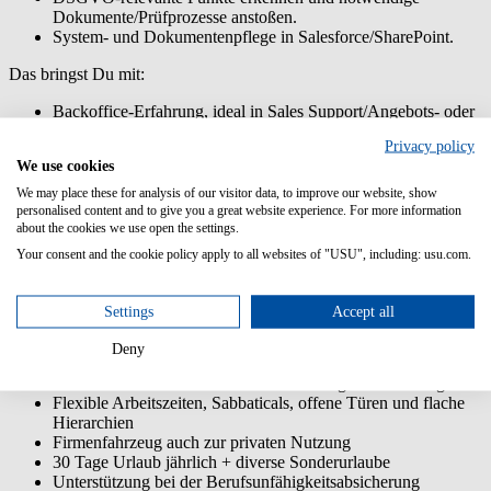
Dokumente/Prüfprozesse anstoßen.
System- und Dokumentenpflege in Salesforce/SharePoint.
Das bringst Du mit:
Backoffice-Erfahrung, ideal in Sales Support/Angebots- oder
Auftragsabwicklung/Vertragsmanagement.
Privacy policy
Sehr sorgfältige, strukturierte Arbeitsweise.
We use cookies
Klare Kommunikation und Abstimmungsstärke.
CRM-Erfahrung, idealerweise Salesforce; Reporting/BI von
We may place these for analysis of our visitor data, to improve our website, show
Vorteil.
personalised content and to give you a great website experience. For more information
about the cookies we use open the settings.
Ausbildung mit kaufmännischem Hintergrund.
Deutsch und Englisch sicher in Wort und Schrift.
Your consent and the cookie policy apply to all websites of "USU", including: usu.com.
Unsere Benefits:
Settings
Accept all
Individuelle Weiterbildung im Weiterbildungsprogramm U
Step Up!
Deny
Pat:innenprogramm und individueller Einarbeitungsplan für
neue Mitarbeitende sowie eine Einführungsveranstaltung
Flexible Arbeitszeiten, Sabbaticals, offene Türen und flache
Hierarchien
Firmenfahrzeug auch zur privaten Nutzung
30 Tage Urlaub jährlich + diverse Sonderurlaube
Unterstützung bei der Berufsunfähigkeitsabsicherung