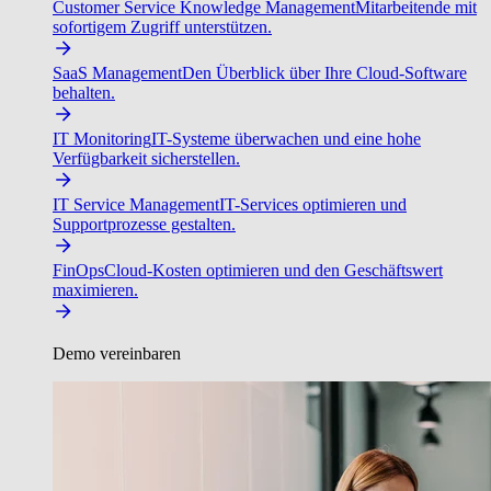
Customer Service Knowledge Management
Mitarbeitende mit
sofortigem Zugriff unterstützen.
SaaS Management
Den Überblick über Ihre Cloud-Software
behalten.
IT Monitoring
IT-Systeme überwachen und eine hohe
Verfügbarkeit sicherstellen.
IT Service Management
IT-Services optimieren und
Supportprozesse gestalten.
FinOps
Cloud-Kosten optimieren und den Geschäftswert
maximieren.
Demo vereinbaren