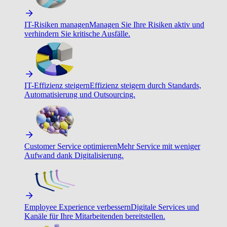
IT-Risiken managen
Managen Sie Ihre Risiken aktiv und
verhindern Sie kritische Ausfälle.
IT-Effizienz steigern
Effizienz steigern durch Standards,
Automatisierung und Outsourcing.
Customer Service optimieren
Mehr Service mit weniger
Aufwand dank Digitalisierung.
Employee Experience verbessern
Digitale Services und
Kanäle für Ihre Mitarbeitenden bereitstellen.